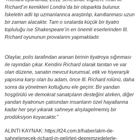
Richard’ın kemikleri Londra’da bir otoparkta bulunur.
İskeletin adli tıp uzmanlarınca araştırılıp, kanıtlanması uzun
bir zaman alacaktır. Tam o sıralarda küçük bir tiyatro
topluluğu ise Shakespeare’in en önemli eserlerinden III.
Richard oyununun provalarını yapmaktadır.
Olaylar, polis tarafından aranan birinin tiyatroya sığınması
ile rayından çıkar. Kendini Richard olarak tanıtan ve var
olan düzene, sanatın mevcut kurumsal, etik ve hiyerarşik
yapısına karşı olan bu adam, önce III. Richard rolünü, daha
sonra da yönetmen koltuğunu ele geçirir. Bir yandan
hoşgörülü ve demokrat sanatçıların desteğini alırken, diğer
yandan tiyatronun çatısından insanların özel hayatlarına
kadar her şeyi yıkarak sahneye alışılagelmemiş bir
prodüksiyon koyacaktır.”
ALINTI KAYNAK: https://t24.com.tr/haber/akm-de-
sahnelenecek-richard-in-gelirleri-depremzedelerle-