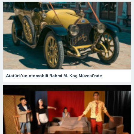
Atatürk’ün otomobili Rahmi M. Koç Müzesi’nde