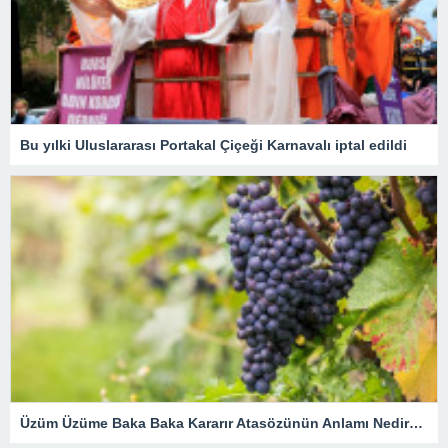
Bu yılki Uluslararası Portakal Çiçeği Karnavalı iptal edildi
Üzüm Üzüme Baka Baka Kararır Atasözünün Anlamı Nedir? Kısaca Açıklaması Ve Örnek Cümle…