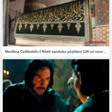
Mevlâna Celâleddîn-İ Rûmî sanduka pûşîdesi 126 yıl sonra yeniden üretildi – Kültür Sanat & Sinema