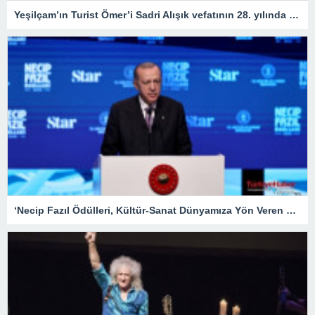
Yeşilçam’ın Turist Ömer’i Sadri Alışık vefatının 28. yılında anılıyor
‘Necip Fazıl Ödülleri, Kültür-Sanat Dünyamıza Yön Veren Etkinliklerdendir’ – Kültür Sanat & Sinema