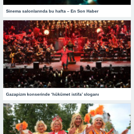
Sinema salonlarında bu hafta – En Son Haber
Gazapizm konserinde ‘hükümet istifa’ sloganı