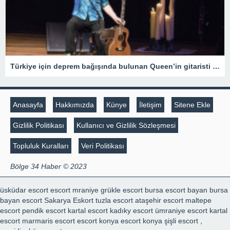
Türkiye için deprem bağışında bulunan Queen’in gitaristi Brian May Sir unvanı aldı
Anasayfa
Hakkımızda
Künye
İletişim
Sitene Ekle
Gizlilik Politikası
Kullanıcı ve Gizlilik Sözleşmesi
Topluluk Kuralları
Veri Politikası
Bölge 34 Haber © 2023
üsküdar escort
escort mraniye
grükle escort
bursa escort bayan
bursa
bayan escort
Sakarya Eskort
tuzla escort
ataşehir escort
maltepe
escort
pendik escort
kartal escort
kadıky escort
ümraniye escort
kartal
escort
marmaris escort
escort konya
escort konya
şişli escort
,