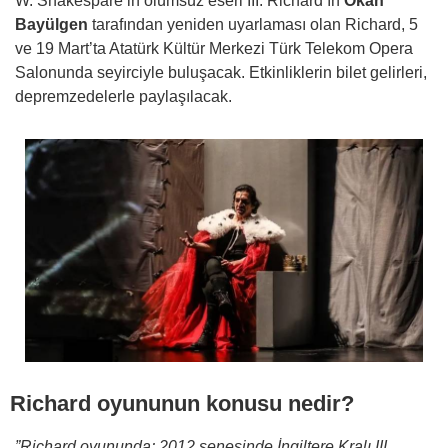
W. Shakespare’in ölümsüz eseri III. Richard’ın
Okan
Bayülgen
tarafından yeniden uyarlaması olan Richard, 5
ve 19 Mart’ta Atatürk Kültür Merkezi Türk Telekom Opera
Salonunda seyirciyle buluşacak. Etkinliklerin bilet gelirleri,
depremzedelerle paylaşılacak.
Richard oyununun konusu nedir?
”Richard oyununda; 2012 senesinde İngiltere Kralı III.