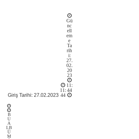
Gü
nc
ell
em
e
Ta
rih
i:
27.
02.
20
23
11:
11:
44
Giriş Tarihi: 27.02.2023
44
B
U
A
LB
Ü
M