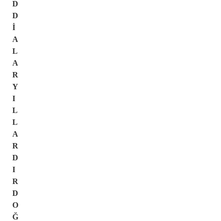
D
D
İ
A
L
A
R
Y
I
L
L
A
R
D
I
R
D
O
Ğ