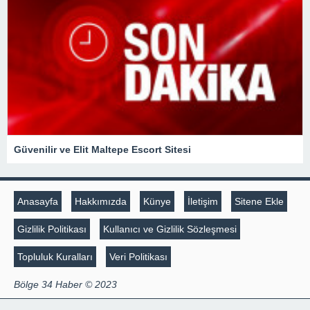
Güvenilir ve Elit Maltepe Escort Sitesi
Anasayfa
Hakkımızda
Künye
İletişim
Sitene Ekle
Gizlilik Politikası
Kullanıcı ve Gizlilik Sözleşmesi
Topluluk Kuralları
Veri Politikası
Bölge 34 Haber © 2023