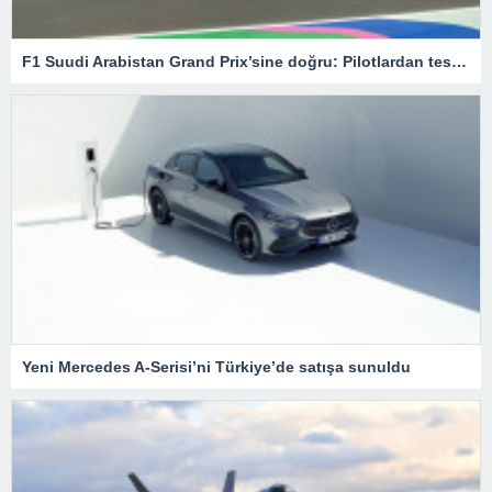
F1 Suudi Arabistan Grand Prix’sine doğru: Pilotlardan test sürüşleri – Son Dakika Spor Haberleri
Yeni Mercedes A-Serisi’ni Türkiye’de satışa sunuldu