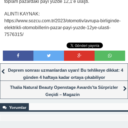
toplam pazardaki payı yüzde 12,1’e ulaştı.
ALINTI KAYNAK:
https://www.sozcu.com.tr/2023/otomotiv/avrupa-birliginde-
elektrikli-otomobillerin-pazar-payi-yuzde-12ye-ulasti-
7576315/
Deprem sonrası uzmanlardan uyarı! Bu tehlikeye dikkat: 4
günden 4 haftaya kadar ortaya çıkabiliyor
Thalia Natural Beauty Openstage Awards’ta Sürprizler
Geçidi – Magazin
Yorumlar