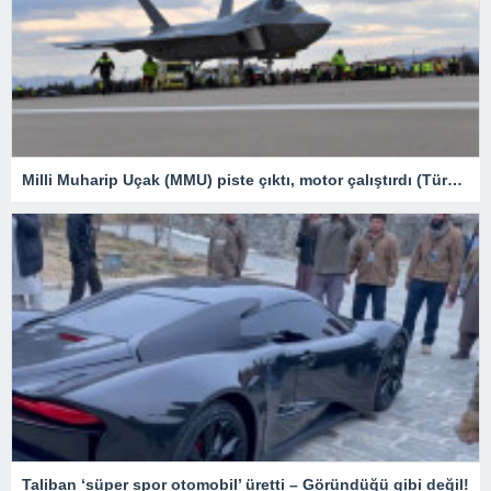
Milli Muharip Uçak (MMU) piste çıktı, motor çalıştırdı (Türkiye’nin yeni nesil yerli silahları) – Son Dakika Teknoloji Haberleri
Taliban ‘süper spor otomobil’ üretti – Göründüğü gibi değil!