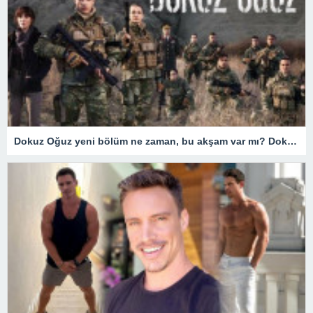
Dokuz Oğuz yeni bölüm ne zaman, bu akşam var mı? Dokuz Oğuz hangi gün yayınlanıyor? 18 Mart Fox TV yayın akışı