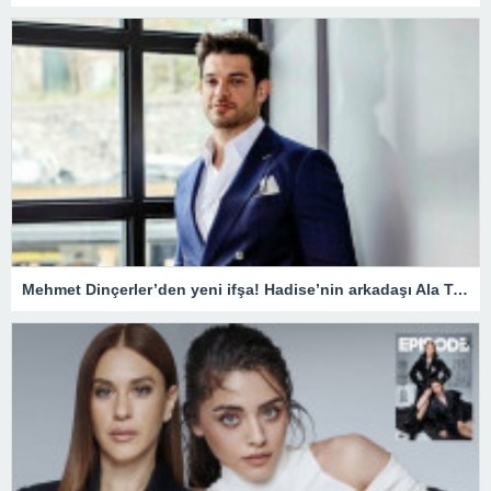
Mehmet Dinçerler’den yeni ifşa! Hadise’nin arkadaşı Ala Tokel’e yürüdü…