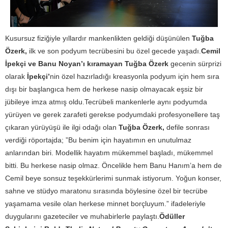
Kusursuz fiziğiyle yıllardır mankenlikten geldiği düşünülen
Tuğba
Özerk,
ilk ve son podyum tecrübesini bu özel gecede yaşadı.
Cemil
İpekçi ve Banu Noyan’ı kıramayan Tuğba Özerk
gecenin sürprizi
olarak
İpekçi’
nin özel hazırladığı kreasyonla podyum için hem sıra
dışı bir başlangıca hem de herkese nasip olmayacak eşsiz bir
jübileye imza atmış oldu.Tecrübeli mankenlerle aynı podyumda
yürüyen ve gerek zarafeti gerekse podyumdaki profesyonellere taş
çıkaran yürüyüşü ile ilgi odağı olan
Tuğba Özerk,
defile sonrası
verdiği röportajda; ”Bu benim için hayatımın en unutulmaz
anlarından biri. Modellik hayatım mükemmel başladı, mükemmel
bitti. Bu herkese nasip olmaz. Öncelikle hem Banu Hanım’a hem de
Cemil beye sonsuz teşekkürlerimi sunmak istiyorum. Yoğun konser,
sahne ve stüdyo maratonu sırasında böylesine özel bir tecrübe
yaşamama vesile olan herkese minnet borçluyum.” ifadeleriyle
duygularını gazeteciler ve muhabirlerle paylaştı.
Ödüller