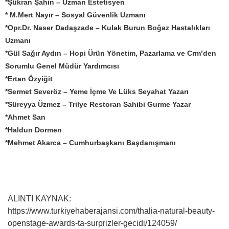
*Şükran Şahin – Uzman Estetisyen
* M.Mert Nayır – Sosyal Güvenlik Uzmanı
*Opr.Dr. Naser Dadaşzade – Kulak Burun Boğaz Hastalıkları
Uzmanı
*Gül Sağır Aydın – Hopi Ürün Yönetim, Pazarlama ve Crm’den
Sorumlu Genel Müdür Yardımcısı
*Ertan Özyiğit
*Sermet Severöz – Yeme İçme Ve Lüks Seyahat Yazarı
*Süreyya Üzmez – Trilye Restoran Sahibi Gurme Yazar
*Ahmet San
*Haldun Dormen
*Mehmet Akarca – Cumhurbaşkanı Başdanışmanı
ALINTI KAYNAK:
https://www.turkiyehaberajansi.com/thalia-natural-beauty-
openstage-awards-ta-surprizler-gecidi/124059/