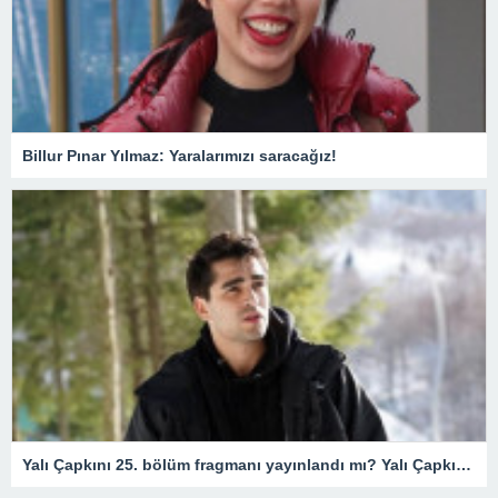
Billur Pınar Yılmaz: Yaralarımızı saracağız!
Yalı Çapkını 25. bölüm fragmanı yayınlandı mı? Yalı Çapkını 25. bölüm fragmanı izle! Seyran’a Ferit’in ters köşesi…