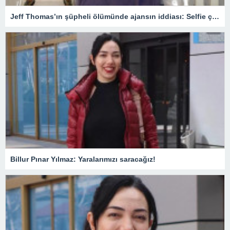
Jeff Thomas’ın şüpheli ölümünde ajansın iddiası: Selfie çekerken balkondan düştü – Son Dakika Magazin Haberleri
Billur Pınar Yılmaz: Yaralarımızı saracağız!