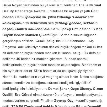
Banu Noyan
tarafından bu yıl ikincisi düzenlenen
Thalia Natural
Beauty Openstage Awards,
unutulmaz bir akşam yaşattı.
Ünlü
modacı Cemil İpekçi’nin 50. yılını kutladığı ‘Paçavra’ adlı
koleksiyonunun defilesinin ses getirdiği gecede, sektörün
başarılı isimleri ödüllerini aldı.
Cemil İpekçi Defilesinde İlk Kez
Büyük Beden Manken Çıkardı
Öykü Serter’in sunuculuğunda
gerçekleşen defilede,
Cemil İpekçi
’nin 2022 Sonbahar – Kış
“Paçavra” adlı koleksiyonunun defilesi büyük beğeni topladı.İlk kez
bir defilesinde büyük beden manken kullanan
İpekçi:
“İlk defa bir
defileme 46 beden bir manken çıkarttım. Bundan sonraki
defilelerimde de büyük beden manken çıkaracağım. Bir dirhem et
bin ayıp örter derler. Kilolu hanımlar da çok güzel giyiniyorlar.
Neden illa mankenlerin zayıf ve genç olması lazım. Nefes aldığımız
sürece, kendimize baktığımız sürece istediğimizi giyebiliriz”
dedi.
İpekçi
‘nin koleksiyonunu
Demet Şener, Özge Ulusoy, Gizem
Özdilli, Ece Gürsel
olmak üzere 40 profesyonel model podyumda
modaseverlere sergiledi. Finalinin
Zeynep Özyılmazel’
le yapıldığı
defile
TAMEV (Toplumsal Açlıkla Mücadele ve Eğitim Derneği)