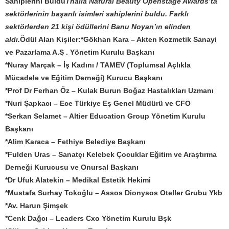
Sahiplerini Buldu
Thalia Natural Beauty Openstage Awards’ta
sektörlerinin başarılı isimleri sahiplerini buldu. Farklı
sektörlerden 21 kişi ödüllerini Banu Noyan’ın elinden
aldı.
Ödül Alan Kişiler:
*Gökhan Kara – Akten Kozmetik Sanayi
ve Pazarlama A.Ş . Yönetim Kurulu Başkanı
*Nuray Marçak – İş Kadını / TAMEV (Toplumsal Açlıkla
Mücadele ve Eğitim Derneği) Kurucu Başkanı
*Prof Dr Ferhan Öz – Kulak Burun Boğaz Hastalıkları Uzmanı
*Nuri Şapkacı – Ece Türkiye Eş Genel Müdürü ve CFO
*Serkan Selamet – Altier Education Group Yönetim Kurulu
Başkanı
*Alim Karaca – Fethiye Belediye Başkanı
*Fulden Uras – Sanatçı Kelebek Çocuklar Eğitim ve Araştırma
Derneği Kurucusu ve Onursal Başkanı
*Dr Ufuk Alatekin – Medikal Estetik Hekimi
*Mustafa Surhay Tokoğlu – Assos Dionysos Oteller Grubu Ykb
*Av. Harun Şimşek
*Cenk Dağcı – Leaders Cxo Yönetim Kurulu Bşk