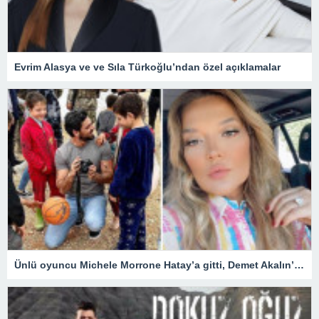
Evrim Alasya ve ve Sıla Türkoğlu’ndan özel açıklamalar
Ünlü oyuncu Michele Morrone Hatay’a gitti, Demet Akalın’dan yorum gecikmedi