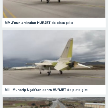
MMU’nun ardından HÜRJET de piste çıktı
Milli Muharip Uçak’tan sonra HÜRJET de piste çıktı