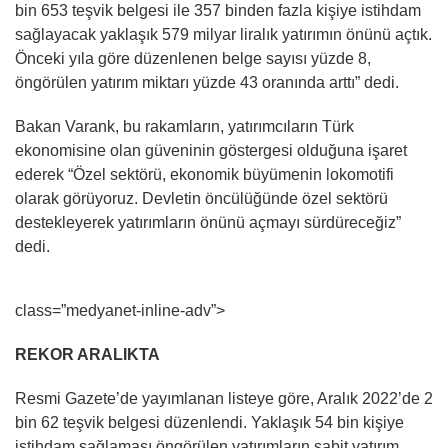
bin 653 teşvik belgesi ile 357 binden fazla kişiye istihdam
sağlayacak yaklaşık 579 milyar liralık yatırımın önünü açtık.
Önceki yıla göre düzenlenen belge sayısı yüzde 8,
öngörülen yatırım miktarı yüzde 43 oranında arttı” dedi.
Bakan Varank, bu rakamların, yatırımcıların Türk
ekonomisine olan güveninin göstergesi olduğuna işaret
ederek “Özel sektörü, ekonomik büyümenin lokomotifi
olarak görüyoruz. Devletin öncülüğünde özel sektörü
destekleyerek yatırımların önünü açmayı sürdüreceğiz”
dedi.
class=”medyanet-inline-adv”>
REKOR ARALIKTA
Resmi Gazete’de yayımlanan listeye göre, Aralık 2022’de 2
bin 62 teşvik belgesi düzenlendi. Yaklaşık 54 bin kişiye
istihdam sağlaması öngörülen yatırımların sabit yatırım