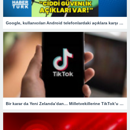
Google, kullanıcıları Android telefonlardaki açıklara karşı uyardı!
Bir karar da Yeni Zelanda’dan… Milletvekillerine TikTok’u yasaklıyorlar!