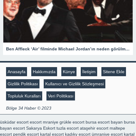
Ben Affleck ‘Air’ filminde Michael Jordan’ın neden görülmediğini açıkladı
Anasayfa
Hakkımızda
Künye
İletişim
Sitene Ekle
Gizlilik Politikası
Kullanıcı ve Gizlilik Sözleşmesi
Topluluk Kuralları
Veri Politikası
Bölge 34 Haber © 2023
üsküdar escort
escort mraniye
grükle escort
bursa escort bayan
bursa
bayan escort
Sakarya Eskort
tuzla escort
ataşehir escort
maltepe
escort
pendik escort
kartal escort
kadıky escort
ümraniye escort
kartal