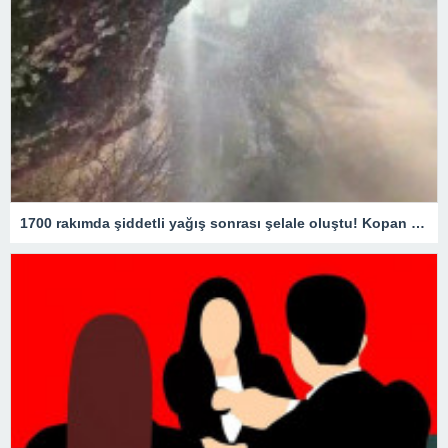
1700 rakımda şiddetli yağış sonrası şelale oluştu! Kopan kaya parçaları yola savruldu