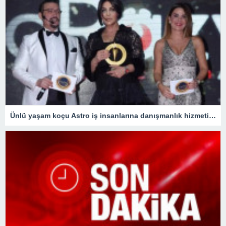
Ünlü yaşam koçu Astro iş insanlarına danışmanlık hizmeti veriyor