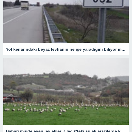
Yol kenarındaki beyaz levhanın ne işe yaradığını biliyor muydunuz?
Baharı müjdeleyen leylekler Bilecik'teki sulak arazilerde konakladı