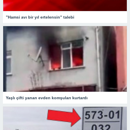
”Hamsi avı bir yıl ertelensin” talebi
Yaşlı çifti yanan evden komşuları kurtardı