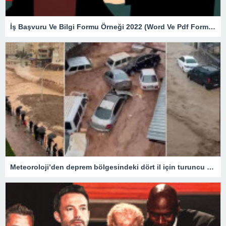
İş Başvuru Ve Bilgi Formu Örneği 2022 (Word Ve Pdf Formatında)
Meteoroloji’den deprem bölgesindeki dört il için turuncu kod alarmı