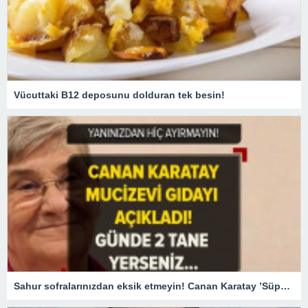
Vücuttaki B12 deposunu dolduran tek besin!
Sahur sofralarınızdan eksik etmeyin! Canan Karatay ’Süper besin’ diyerek açıkladı! Günde 2 adet tüketirseniz…