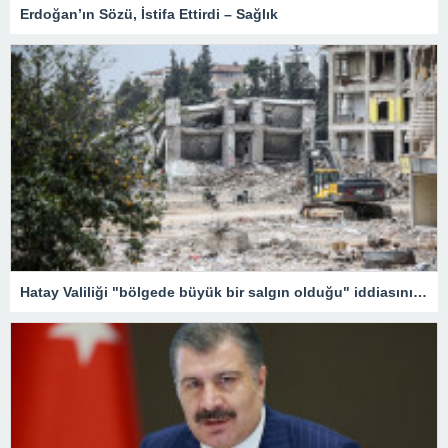
Erdoğan’ın Sözü, İstifa Ettirdi – Sağlık
Hatay Valiliği "bölgede büyük bir salgın olduğu" iddiasını yalanladı