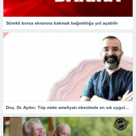
Sürekli borsa ekranına bakmak bağımlılığa yol açabilir
Doç. Dr. Aydın: Tüp mide ameliyatı obezitede en sık uygulanan yöntem