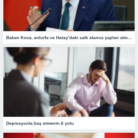
Bakan Koca, anlurfa ve Hatay’daki salk alanna yaplan almalar aklad
Depresyonla baş etmenin 6 yolu