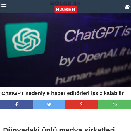
ChatGPT nedeniyle haber editörleri işsiz kalabilir
Dünyadaki ünlü medya şirketleri,