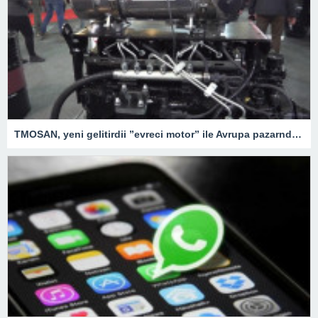
TMOSAN, yeni gelitirdii ”evreci motor” ile Avrupa pazarnda hzla bymeyi hedefliyor