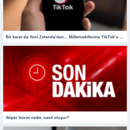
Bir karar da Yeni Zelanda’dan… Milletvekillerine TikTok’u yasaklıyorlar!
Süper hücre nedir, nasıl oluşur?