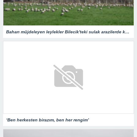
Baharı müjdeleyen leylekler Bilecik'teki sulak arazilerde konakladı
‘Ben herkesten birazım, ben her rengim’