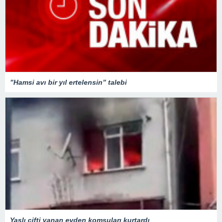
”Hamsi avı bir yıl ertelensin” talebi
Yaşlı çifti yanan evden komşuları kurtardı