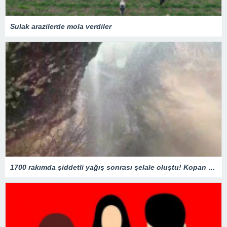
Sulak arazilerde mola verdiler
1700 rakımda şiddetli yağış sonrası şelale oluştu! Kopan kaya parçaları yola savruldu