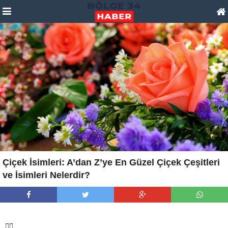
Çiçek İsimleri: A’dan Z’ye En Güzel Çiçek Çeşitleri
ve İsimleri Nelerdir?