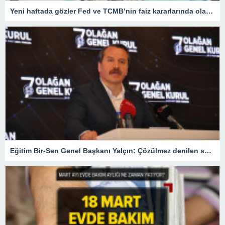
Yeni haftada gözler Fed ve TCMB’nin faiz kararlarında olacak
Eğitim Bir-Sen Genel Başkanı Yalçın: Çözülmez denilen sorunları çözdük – Son Haberler