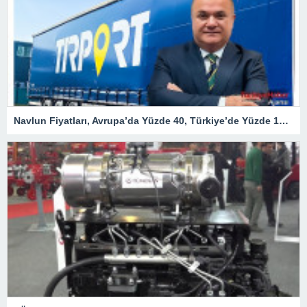
Navlun Fiyatları, Avrupa’da Yüzde 40, Türkiye’de Yüzde 107 Arttı – Ekonomi