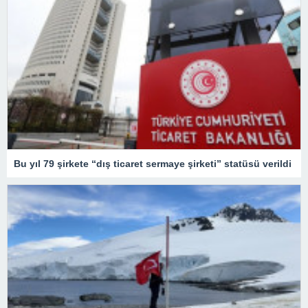
Bu yıl 79 şirkete “dış ticaret sermaye şirketi” statüsü verildi