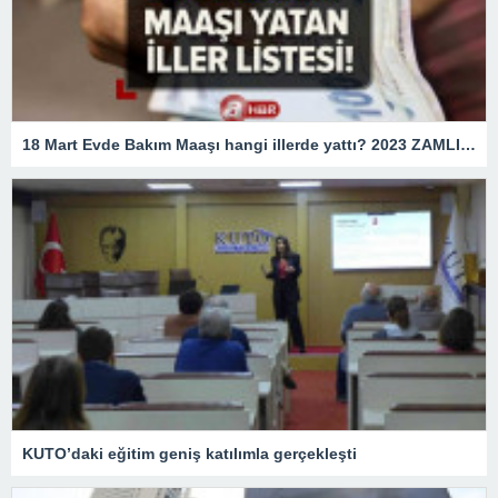
18 Mart Evde Bakım Maaşı hangi illerde yattı? 2023 ZAMLI Evde Bakım Maaşı yatan İLLER LİSTESİ! e-Devlet sorgulama ekranı
KUTO’daki eğitim geniş katılımla gerçekleşti