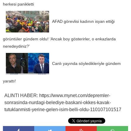
herkesi panikletti
AFAD görevlisi kadının isyan ettiği
görüntüler gündem oldu! ‘Ancak boy gösterirler, o enkazlarda
neredeydiniz?’
Canlı yayında söyledikleriyle gündem
yarattı!
ALINTI HABER: https://www.mynet.com/depremler-
sonrasinda-nurdagi-belediye-baskani-okkes-kavak-
tutuklanmisti-yerine-gelen-isim-belli-oldu-110107101517