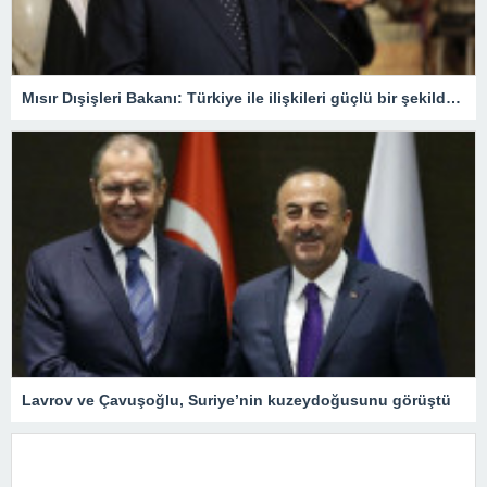
Mısır Dışişleri Bakanı: Türkiye ile ilişkileri güçlü bir şekilde yeniden kuracağımızdan eminiz
Lavrov ve Çavuşoğlu, Suriye’nin kuzeydoğusunu görüştü