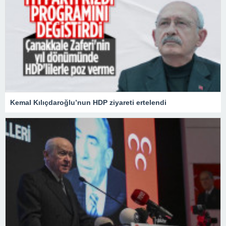
Kemal Kılıçdaroğlu’nun HDP ziyareti ertelendi