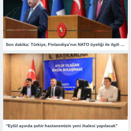
Son dakika: Türkiye, Finlandiya’nın NATO üyeliği ile ilgili ne karar verdi? Cumhurbaşkanı Erdoğan duyurdu: ‘Onay sürecini başlatmaya karar verdik’
“Eylül ayında şehir hastanemizin yeni ihalesi yapılacak”