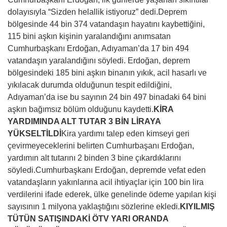
dolayısıyla “Sizden helallik istiyoruz” dedi.Deprem
bölgesinde 44 bin 374 vatandaşın hayatını kaybettiğini,
115 bini aşkın kişinin yaralandığını anımsatan
Cumhurbaşkanı Erdoğan, Adıyaman’da 17 bin 494
vatandaşın yaralandığını söyledi. Erdoğan, deprem
bölgesindeki 185 bini aşkın binanın yıkık, acil hasarlı ve
yıkılacak durumda olduğunun tespit edildiğini,
Adıyaman’da ise bu sayının 24 bin 497 binadaki 64 bini
aşkın bağımsız bölüm olduğunu kaydetti.
KİRA
YARDIMINDA ALT TUTAR 3 BİN LİRAYA
YÜKSELTİLDİ
Kira yardımı talep eden kimseyi geri
çevirmeyeceklerini belirten Cumhurbaşanı Erdoğan,
yardımın alt tutarını 2 binden 3 bine çıkardıklarını
söyledi.Cumhurbaşkanı Erdoğan, depremde vefat eden
vatandaşların yakınlarına acil ihtiyaçlar için 100 bin lira
verdilerini ifade ederek, ülke genelinde ödeme yapılan kişi
sayısının 1 milyona yaklaştığını sözlerine ekledi.
KIYILMIŞ
TÜTÜN SATIŞINDAKİ ÖTV YARI ORANDA