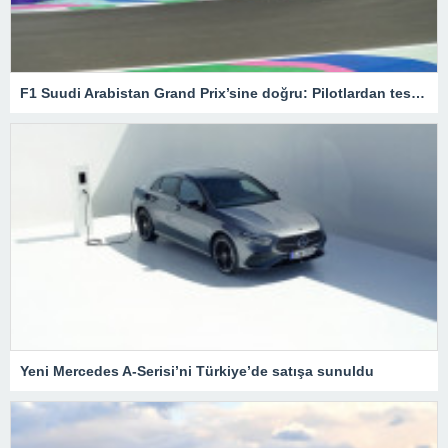
F1 Suudi Arabistan Grand Prix’sine doğru: Pilotlardan test sürüşleri – Son Dakika Spor Haberleri
Yeni Mercedes A-Serisi’ni Türkiye’de satışa sunuldu