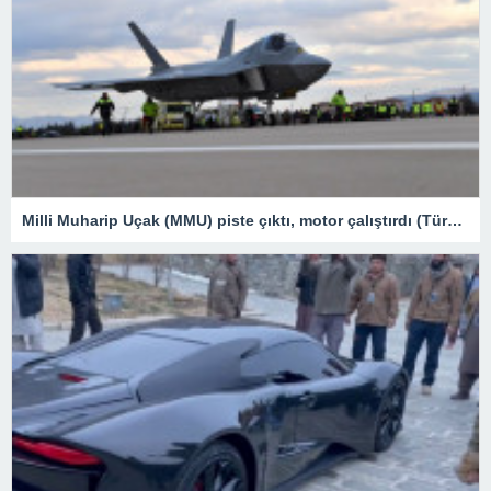
Milli Muharip Uçak (MMU) piste çıktı, motor çalıştırdı (Türkiye’nin yeni nesil yerli silahları) – Son Dakika Teknoloji Haberleri