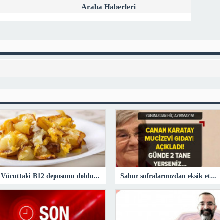
Araba Haberleri
Vücuttaki B12 deposunu dolduran tek besin!
Sahur sofralarınızdan eksik etmeyin! Canan Karatay ’Süper besin’ diyerek açıkladı! Günde 2 adet tüketirseniz…