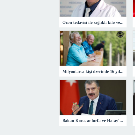
Ozon tedavisi ile sağlıklı kilo verme imkanı
Milyonlarca kişi üzerinde 16 yıllık çalışma…
Bakan Koca, anlurfa ve Hatay’daki salk alanna yaplan almalar aklad