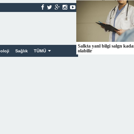
Salkta yanl bilgi salgn kadar
olabilir
oloji
Sağlık
TÜMÜ