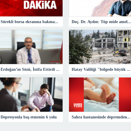
Sürekli borsa ekranına bakmak bağımlılığa yol açabilir
Doç. Dr. Aydın: Tüp mide ameliyatı obezitede en sık uygulanan yöntem
Erdoğan’ın Sözü, İstifa Ettirdi – Sağlık
Hatay Valiliği "bölgede büyük bir salgın olduğu" iddiasını yalanladı
Depresyonla baş etmenin 6 yolu
Sahra hastanesinde depremden sonra 68 bebek dünyaya geldi