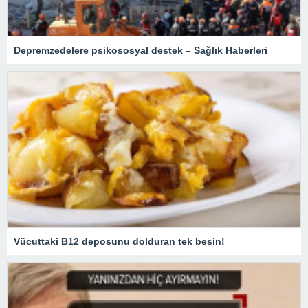
Depremzedelere psikososyal destek – Sağlık Haberleri
Vücuttaki B12 deposunu dolduran tek besin!