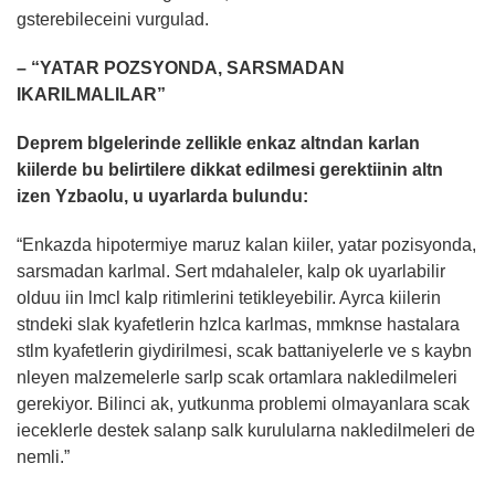
gsterebileceini vurgulad.
– “YATAR POZSYONDA, SARSMADAN
IKARILMALILAR”
Deprem blgelerinde zellikle enkaz altndan karlan
kiilerde bu belirtilere dikkat edilmesi gerektiinin altn
izen Yzbaolu, u uyarlarda bulundu:
“Enkazda hipotermiye maruz kalan kiiler, yatar pozisyonda,
sarsmadan karlmal. Sert mdahaleler, kalp ok uyarlabilir
olduu iin lmcl kalp ritimlerini tetikleyebilir. Ayrca kiilerin
stndeki slak kyafetlerin hzlca karlmas, mmknse hastalara
stlm kyafetlerin giydirilmesi, scak battaniyelerle ve s kaybn
nleyen malzemelerle sarlp scak ortamlara nakledilmeleri
gerekiyor. Bilinci ak, yutkunma problemi olmayanlara scak
ieceklerle destek salanp salk kurulularna nakledilmeleri de
nemli.”