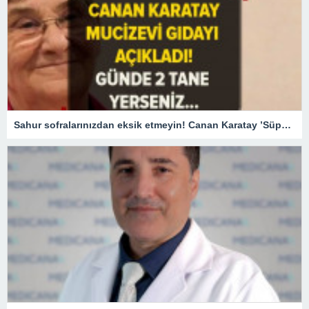
Sahur sofralarınızdan eksik etmeyin! Canan Karatay ’Süper besin’ diyerek açıkladı! Günde 2 adet tüketirseniz…