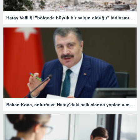
Hatay Valiliği "bölgede büyük bir salgın olduğu" iddiasını yalanladı
Bakan Koca, anlurfa ve Hatay’daki salk alanna yaplan almalar aklad