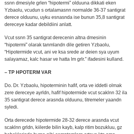
ssnn dmesiyle grlen “hipotermi” olduuna dikkati eken
Yzbaolu, vcudun s ortalamasnn normalde 36-37 santigrat
derece olduunu, uyku esnasnda ise bunun 35,8 santigrat
dereceye kadar debildiini anlatt.
Vcut ssnn 35 santigrat derecenin altna dmesinin
“hipotermi” olarak tanmlandn dile getiren Yzbaolu,
“Hipotermide vcut, ani ve ksa srede ar deien sya uyum
salayamaz, kalc hasar ve hatta lm grlr.” ifadesini kulland.
– TP HPOTERM VAR
Do. Dr. Yzbaolu, hipoterminin hafif, orta ve iddetli olmak
zere dereceye ayrldn, hafif hipotermide vcut scaklnn 32 ila
35 santigrat derece arasnda olduunu, titremeler yaandn
syledi.
Orta derecede hipotermide 28-32 derece arasnda vcut
scaklnn grldn, kiilerde bilin kayb, kalp ritim bozukluu, gz