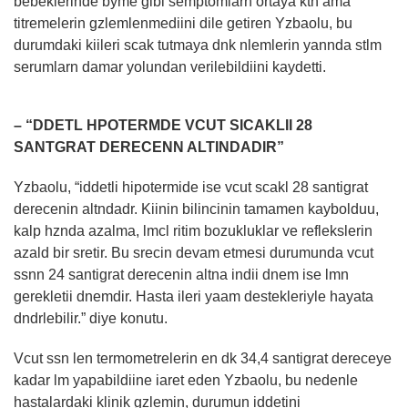
bebeklerinde byme gibi semptomlarn ortaya ktn ama
titremelerin gzlemlenmediini dile getiren Yzbaolu, bu
durumdaki kiileri scak tutmaya dnk nlemlerin yannda stlm
serumlarn damar yolundan verilebildiini kaydetti.
– “DDETL HPOTERMDE VCUT SICAKLII 28
SANTGRAT DERECENN ALTINDADIR”
Yzbaolu, “iddetli hipotermide ise vcut scakl 28 santigrat
derecenin altndadr. Kiinin bilincinin tamamen kaybolduu,
kalp hznda azalma, lmcl ritim bozukluklar ve reflekslerin
azald bir sretir. Bu srecin devam etmesi durumunda vcut
ssnn 24 santigrat derecenin altna indii dnem ise lmn
gerekletii dnemdir. Hasta ileri yaam destekleriyle hayata
dndrlebilir.” diye konutu.
Vcut ssn len termometrelerin en dk 34,4 santigrat dereceye
kadar lm yapabildiine iaret eden Yzbaolu, bu nedenle
hastalardaki klinik gzlemin, durumun iddetini