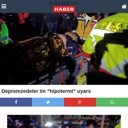
Depremzedeler iin ”hipotermi” uyars