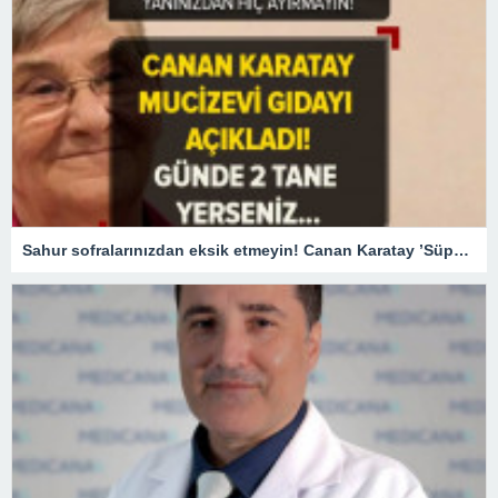
Sahur sofralarınızdan eksik etmeyin! Canan Karatay ’Süper besin’ diyerek açıkladı! Günde 2 adet tüketirseniz…