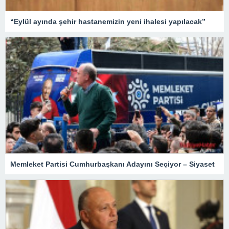
“Eylül ayında şehir hastanemizin yeni ihalesi yapılacak”
Memleket Partisi Cumhurbaşkanı Adayını Seçiyor – Siyaset