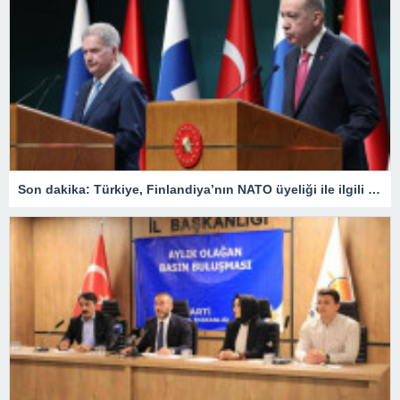
Son dakika: Türkiye, Finlandiya’nın NATO üyeliği ile ilgili ne karar verdi? Cumhurbaşkanı Erdoğan duyurdu: ‘Onay sürecini başlatmaya karar verdik’