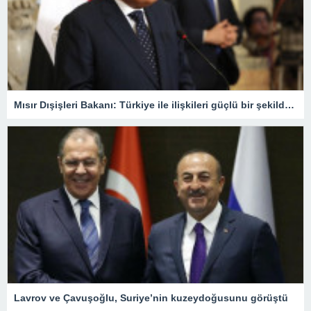
Mısır Dışişleri Bakanı: Türkiye ile ilişkileri güçlü bir şekilde yeniden kuracağımızdan eminiz
Lavrov ve Çavuşoğlu, Suriye’nin kuzeydoğusunu görüştü