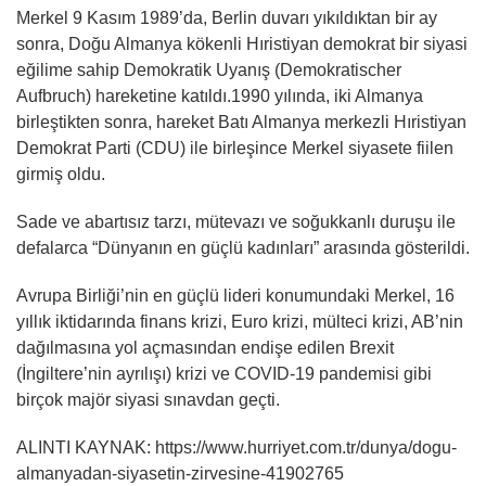
Merkel 9 Kasım 1989’da, Berlin duvarı yıkıldıktan bir ay
sonra, Doğu Almanya kökenli Hıristiyan demokrat bir siyasi
eğilime sahip Demokratik Uyanış (Demokratischer
Aufbruch) hareketine katıldı.1990 yılında, iki Almanya
birleştikten sonra, hareket Batı Almanya merkezli Hıristiyan
Demokrat Parti (CDU) ile birleşince Merkel siyasete fiilen
girmiş oldu.
Sade ve abartısız tarzı, mütevazı ve soğukkanlı duruşu ile
defalarca “Dünyanın en güçlü kadınları” arasında gösterildi.
Avrupa Birliği’nin en güçlü lideri konumundaki Merkel, 16
yıllık iktidarında finans krizi, Euro krizi, mülteci krizi, AB’nin
dağılmasına yol açmasından endişe edilen Brexit
(İngiltere’nin ayrılışı) krizi ve COVID-19 pandemisi gibi
birçok majör siyasi sınavdan geçti.
ALINTI KAYNAK: https://www.hurriyet.com.tr/dunya/dogu-
almanyadan-siyasetin-zirvesine-41902765