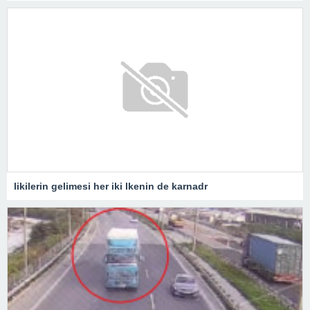
likilerin gelimesi her iki lkenin de karnadr