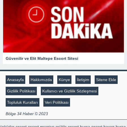
Güvenilir ve Elit Maltepe Escort Sitesi
Anasayfa
Hakkımızda
Künye
İletişim
Sitene Ekle
Gizlilik Politikası
Kullanıcı ve Gizlilik Sözleşmesi
Topluluk Kuralları
Veri Politikası
Bölge 34 Haber © 2023
üsküdar escort
escort mraniye
grükle escort
bursa escort bayan
bursa