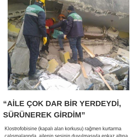
“AİLE ÇOK DAR BİR YERDEYDİ,
SÜRÜNEREK GİRDİM”
Klostrofobisine (kapalı alan korkusu) rağmen kurtarma
çalışmalarında, ailenin sesinin duyulmasıyla enkaz altına