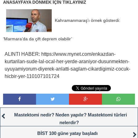
ANASAYFAYA DÖNMEK İÇİN TIKLAYINIZ
Kahramanmaraş’ı örnek gösterdi:
‘Marmara’da da çift deprem olabilir’
ALINTI HABER: https://www.mynet.com/enkazdan-
kurtarilan-sude-lal-ocal-her-yerde-araniyor-dusunmekten-
uyuyamiyorum-diyerek-anlatti-saglam-cikardigimiz-cocuk-
hicbir-yer-110107101724
Mastektomi nedir? Neden yapılır? Mastektomi türleri
nelerdir?
BİST 100 güne yatay başladı