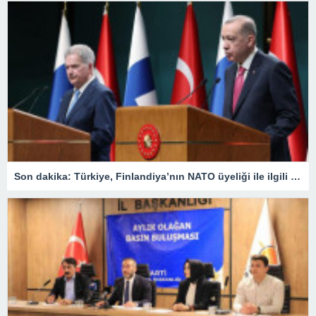
Son dakika: Türkiye, Finlandiya’nın NATO üyeliği ile ilgili ne karar verdi? Cumhurbaşkanı Erdoğan duyurdu: ‘Onay sürecini başlatmaya karar verdik’