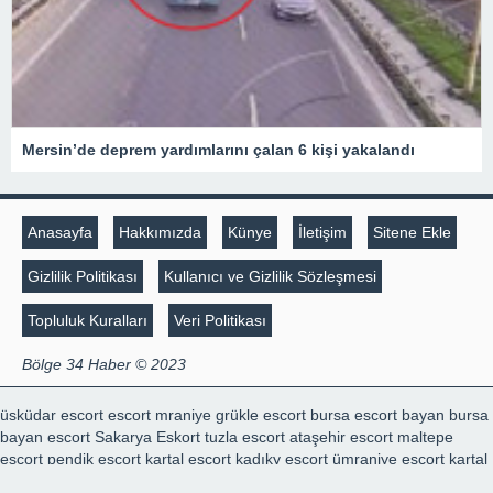
Mersin’de deprem yardımlarını çalan 6 kişi yakalandı
Anasayfa
Hakkımızda
Künye
İletişim
Sitene Ekle
Gizlilik Politikası
Kullanıcı ve Gizlilik Sözleşmesi
Topluluk Kuralları
Veri Politikası
Bölge 34 Haber © 2023
üsküdar escort
escort mraniye
grükle escort
bursa escort bayan
bursa
bayan escort
Sakarya Eskort
tuzla escort
ataşehir escort
maltepe
escort
pendik escort
kartal escort
kadıky escort
ümraniye escort
kartal
escort
marmaris escort
escort konya
escort konya
şişli escort
,