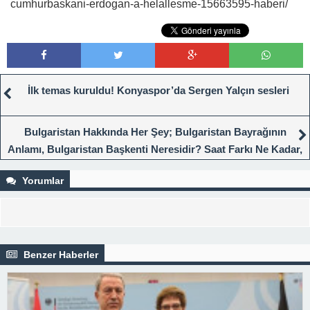
cumhurbaskani-erdogan-a-helallesme-15663595-haberi/
İlk temas kuruldu! Konyaspor’da Sergen Yalçın sesleri
Bulgaristan Hakkında Her Şey; Bulgaristan Bayrağının
Anlamı, Bulgaristan Başkenti Neresidir? Saat Farkı Ne Kadar,
Para Birimi Nedir?
Yorumlar
Benzer Haberler