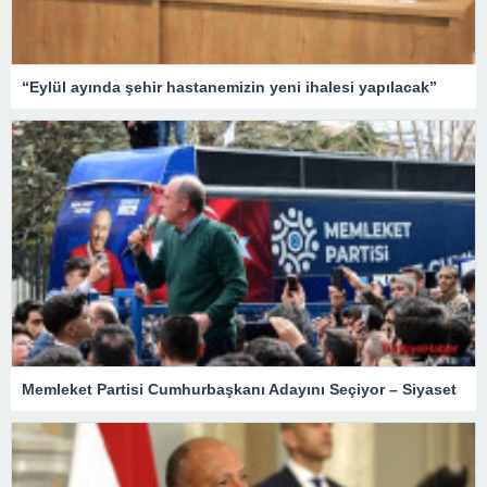
“Eylül ayında şehir hastanemizin yeni ihalesi yapılacak”
Memleket Partisi Cumhurbaşkanı Adayını Seçiyor – Siyaset