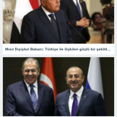
Mısır Dışişleri Bakanı: Türkiye ile ilişkileri güçlü bir şekilde yeniden kuracağımızdan eminiz