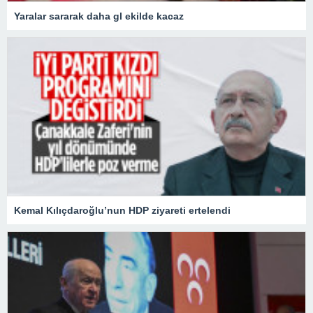
Yaralar sararak daha gl ekilde kacaz
Kemal Kılıçdaroğlu’nun HDP ziyareti ertelendi