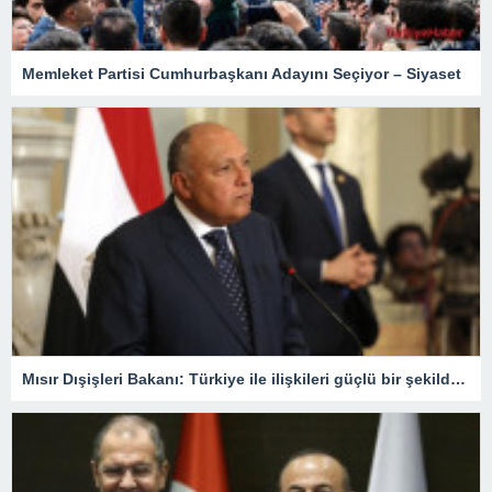
Memleket Partisi Cumhurbaşkanı Adayını Seçiyor – Siyaset
Mısır Dışişleri Bakanı: Türkiye ile ilişkileri güçlü bir şekilde yeniden kuracağımızdan eminiz