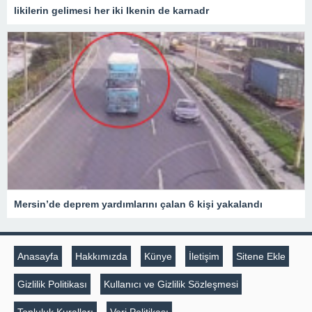
likilerin gelimesi her iki lkenin de karnadr
Mersin’de deprem yardımlarını çalan 6 kişi yakalandı
Anasayfa
Hakkımızda
Künye
İletişim
Sitene Ekle
Gizlilik Politikası
Kullanıcı ve Gizlilik Sözleşmesi