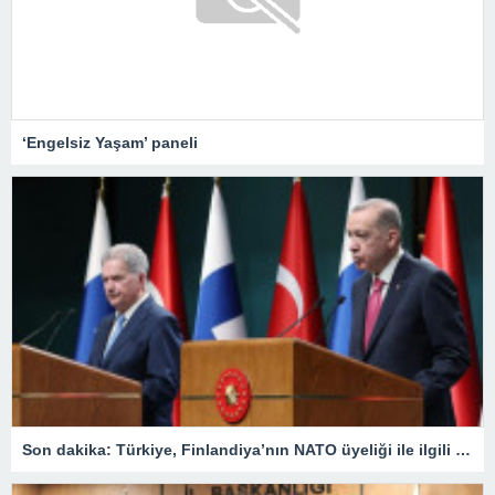
‘Engelsiz Yaşam’ paneli
Son dakika: Türkiye, Finlandiya’nın NATO üyeliği ile ilgili ne karar verdi? Cumhurbaşkanı Erdoğan duyurdu: ‘Onay sürecini başlatmaya karar verdik’