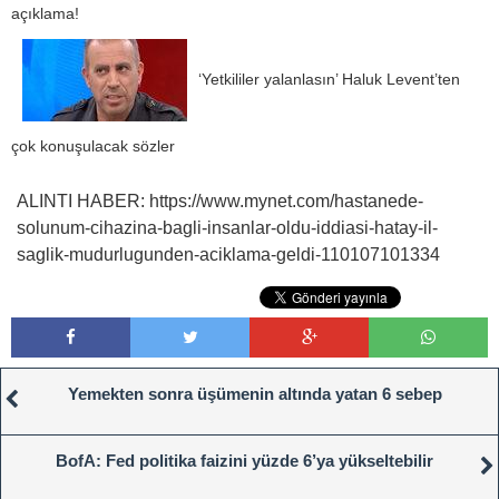
açıklama!
‘Yetkililer yalanlasın’ Haluk Levent’ten
çok konuşulacak sözler
ALINTI HABER: https://www.mynet.com/hastanede-
solunum-cihazina-bagli-insanlar-oldu-iddiasi-hatay-il-
saglik-mudurlugunden-aciklama-geldi-110107101334
Yemekten sonra üşümenin altında yatan 6 sebep
BofA: Fed politika faizini yüzde 6’ya yükseltebilir