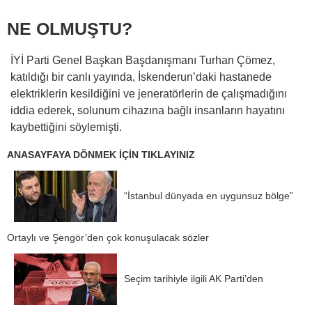
NE OLMUŞTU?
İYİ Parti Genel Başkan Başdanışmanı Turhan Çömez,
katıldığı bir canlı yayında, İskenderun’daki hastanede
elektriklerin kesildiğini ve jeneratörlerin de çalışmadığını
iddia ederek, solunum cihazına bağlı insanların hayatını
kaybettiğini söylemişti.
ANASAYFAYA DÖNMEK İÇİN TIKLAYINIZ
“İstanbul dünyada en uygunsuz bölge”
Ortaylı ve Şengör’den çok konuşulacak sözler
Seçim tarihiyle ilgili AK Parti’den