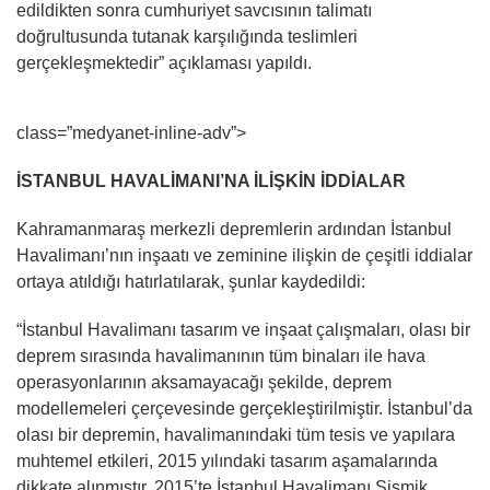
edildikten sonra cumhuriyet savcısının talimatı
doğrultusunda tutanak karşılığında teslimleri
gerçekleşmektedir” açıklaması yapıldı.
class=”medyanet-inline-adv”>
İSTANBUL HAVALİMANI’NA İLİŞKİN İDDİALAR
Kahramanmaraş merkezli depremlerin ardından İstanbul
Havalimanı’nın inşaatı ve zeminine ilişkin de çeşitli iddialar
ortaya atıldığı hatırlatılarak, şunlar kaydedildi:
“İstanbul Havalimanı tasarım ve inşaat çalışmaları, olası bir
deprem sırasında havalimanının tüm binaları ile hava
operasyonlarının aksamayacağı şekilde, deprem
modellemeleri çerçevesinde gerçekleştirilmiştir. İstanbul’da
olası bir depremin, havalimanındaki tüm tesis ve yapılara
muhtemel etkileri, 2015 yılındaki tasarım aşamalarında
dikkate alınmıştır. 2015’te İstanbul Havalimanı Sismik