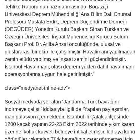
Tehlike Raporu’nun hazırlanmasında, Boğaziçi
Üniversitesi Deprem Mühendisliği Ana Bilim Dalı Onursal
Profesörü Mustafa Erdik, Deprem Güçlendirme Derneği
(DEGÜDER) Yönetim Kurulu Başkanı Sinan Türkkan ve
Özyeğin Üniversitesi İnşaat Mühendisliği Kurucu Bölüm
Başkanı Prof. Dr. Atilla Ansal öncülüğünde, ulusal ve
uluslararası bir ekip ile çalışılmıştır. Havalimanı yapılmadan
zemin etüdü yapılmış ve inşaat zemini güçlendirilmiştir.
İstanbul Havalimanı, olası deprem yükleri dahil havalimanı
operasyonlarına uygun hale getirilmiştir.”
class=”medyanet-inline-adv”>
Sosyal medyada yer alan ‘Jandarma Türk bayrağını
indirmeye çalıştı’ iddiasıyla ilgili de “Yapılan paylaşımlar,
manipülasyon içermektedir. İstanbul ili Çatalca ilçesinde
1200 kaçak yapının 22-23 Ekim 2022 tarihinde yıkım kararı
üzerine, kolluk kuvveti bölgeye intikal etmiştir. İddiaya konu
görüntüler, yıkımdan Türk bayrağının zarar görmemesi için