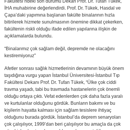
Fakültesi’ndeki son durumu Dekan Prof. Dr. Tufan Tükek,
İHA muhabirine değerlendirdi. Prof. Dr. Tükek, Hasdal ve
Çapa’daki yapımına başlanan fakülte binalarının hızla
bitirilerek hizmete sunulmasının önemine dikkat çekerken,
fakültenin riskli olduğu ifade edilen yapılarına ilişkin de
açıklamalarda bulundu.
“Binalarımız çok sağlam değil, depremde ne olacağını
kestiremiyoruz”
Afetler sonrası sağlık hizmetlerinin devamının büyük önem
taşıdığına vurgu yapan İstanbul Üniversitesi-İstanbul Tıp
Fakültesi Dekanı Prof. Dr. Tufan Tükek, “Ülke çok ciddi
travma yaşadı, tabi bu travmada hastanelerin çok önemli
olduğu ortaya çıktı. Vefat edenlerden çok daha fazla yaralı
ve kurtulanlar olduğunu gördük. Bunların bakımı ve bu
kişilerin hayatta kalması için sağlam tesislere ihtiyaç
olduğunu burada gördük. İstanbul’da deprem senaryoları
çok çalışılıyor, 1999’dan beri çalışılıyor bu amaçla da çok