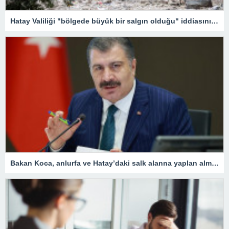
Hatay Valiliği "bölgede büyük bir salgın olduğu" iddiasını yalanladı
Bakan Koca, anlurfa ve Hatay’daki salk alanna yaplan almalar aklad