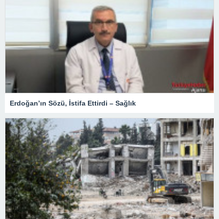
Erdoğan’ın Sözü, İstifa Ettirdi – Sağlık