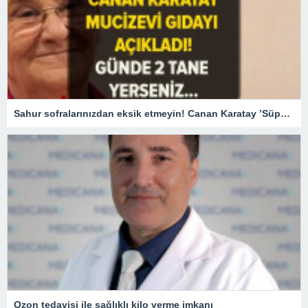
Sahur sofralarınızdan eksik etmeyin! Canan Karatay ’Süper besin’ diyerek açıkladı! Günde 2 adet tüketirseniz…
Ozon tedavisi ile sağlıklı kilo verme imkanı