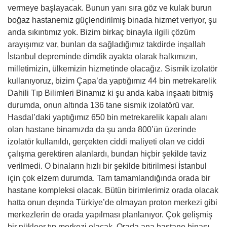
vermeye başlayacak. Bunun yanı sıra göz ve kulak burun
boğaz hastanemiz güçlendirilmiş binada hizmet veriyor, şu
anda sıkıntımız yok. Bizim birkaç binayla ilgili çözüm
arayışımız var, bunları da sağladığımız takdirde inşallah
İstanbul depreminde dimdik ayakta olarak halkımızın,
milletimizin, ülkemizin hizmetinde olacağız. Sismik izolatör
kullanıyoruz, bizim Çapa’da yaptığımız 44 bin metrekarelik
Dahili Tıp Bilimleri Binamız ki şu anda kaba inşaatı bitmiş
durumda, onun altında 136 tane sismik izolatörü var.
Hasdal’daki yaptığımız 650 bin metrekarelik kapalı alanı
olan hastane binamızda da şu anda 800’ün üzerinde
izolatör kullanıldı, gerçekten ciddi maliyeti olan ve ciddi
çalışma gerektiren alanlardı, bundan hiçbir şekilde taviz
verilmedi. O binaların hızlı bir şekilde bitirilmesi İstanbul
için çok elzem durumda. Tam tamamlandığında orada bir
hastane kompleksi olacak. Bütün birimlerimiz orada olacak
hatta onun dışında Türkiye’de olmayan proton merkezi gibi
merkezlerin de orada yapılması planlanıyor. Çok gelişmiş
bir nükleer tıp merkezi olacak. Orada ana hastane binası,