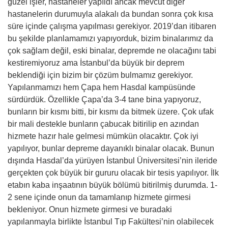
güzel işler, hastaneler yapıldı ancak mevcut diğer
hastanelerin durumuyla alakalı da bundan sonra çok kısa
süre içinde çalışma yapılması gerekiyor. 2019’dan itibaren
bu şekilde planlamamızı yapıyorduk, bizim binalarımız da
çok sağlam değil, eski binalar, depremde ne olacağını tabi
kestiremiyoruz ama İstanbul’da büyük bir deprem
beklendiği için bizim bir çözüm bulmamız gerekiyor.
Yapılanmamızı hem Çapa hem Hasdal kampüsünde
sürdürdük. Özellikle Çapa’da 3-4 tane bina yapıyoruz,
bunların bir kısmı bitti, bir kısmı da bitmek üzere. Çok ufak
bir mali destekle bunların çabucak bitirilip en azından
hizmete hazır hale gelmesi mümkün olacaktır. Çok iyi
yapılıyor, bunlar depreme dayanıklı binalar olacak. Bunun
dışında Hasdal’da yürüyen İstanbul Üniversitesi’nin ileride
gerçekten çok büyük bir gururu olacak bir tesis yapılıyor. İlk
etabın kaba inşaatının büyük bölümü bitirilmiş durumda. 1-
2 sene içinde onun da tamamlanıp hizmete girmesi
bekleniyor. Onun hizmete girmesi ve buradaki
yapılanmayla birlikte İstanbul Tıp Fakültesi’nin olabilecek