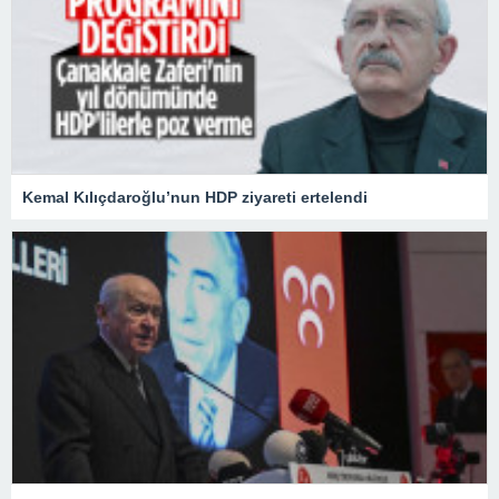
Kemal Kılıçdaroğlu’nun HDP ziyareti ertelendi