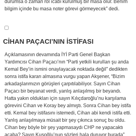
durumsa o zaman rol icabı kurulmuş bir masa olur. Benim
bilgim içinde bu masa noter görevi görmeyecek” dedi.
CİHAN PAÇACI’NIN İSTİFASI
Açıklamasının devamında İYİ Parti Genel Başkan
Yardımcısı Cihan Paçacı’nın “Parti yetkili kurulları şu anda
Kemal Bey’in ismini onaylayacak noktada değil” dedikten
sonra istifa kararı almasına vurgu yapan Akşener, “Bizim
arkadaşlarımızın görüşleri çarpıtılabiliyor. Sayın Cihan
Paçacı bir beyanat verdi, yanlış anlaşılmış bir beyandı.
Hatta yakın oldukları için sayın Kılıçdaroğlu’nu karşılama
görevini Cihan ve Koray bey almıştı. Sonra Cihan bey istifa
etti. Kemal bey istifasını istemedi, Cihan abi kendi istifa etti.
Yanlış anlaşılmaya müsait bir şey çıkınca sonuç bu oldu.
Cihan bey böyle bir şey yapmasaydı CHP ne yapacaktı
acaba? Sayın Kuşoğlu’nun sözleri hala duruyor burada”