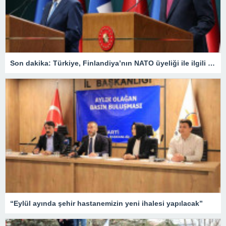
Son dakika: Türkiye, Finlandiya’nın NATO üyeliği ile ilgili ne karar verdi? Cumhurbaşkanı Erdoğan duyurdu: ‘Onay sürecini başlatmaya karar verdik’
“Eylül ayında şehir hastanemizin yeni ihalesi yapılacak”