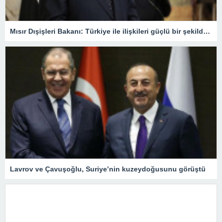
Mısır Dışişleri Bakanı: Türkiye ile ilişkileri güçlü bir şekilde yeniden kuracağımızdan eminiz
Lavrov ve Çavuşoğlu, Suriye’nin kuzeydoğusunu görüştü