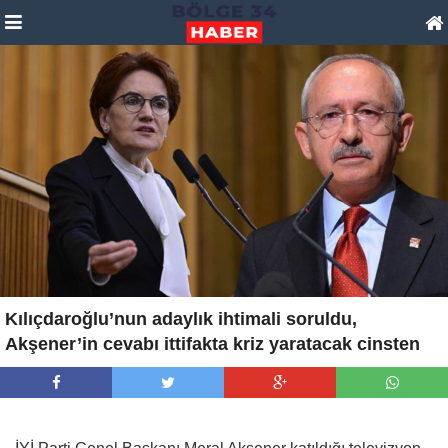
Kılıçdaroğlu’nun adaylık ihtimali soruldu,
Akşener’in cevabı ittifakta kriz yaratacak cinsten