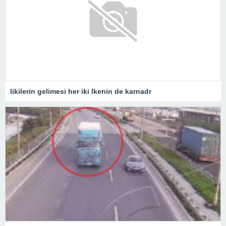
likilerin gelimesi her iki lkenin de karnadr