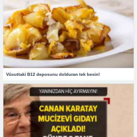
Vücuttaki B12 deposunu dolduran tek besin!