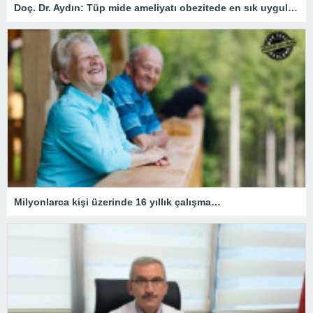
Doç. Dr. Aydın: Tüp mide ameliyatı obezitede en sık uygulanan yöntem
Milyonlarca kişi üzerinde 16 yıllık çalışma…