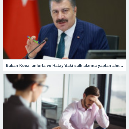
Bakan Koca, anlurfa ve Hatay’daki salk alanna yaplan almalar aklad