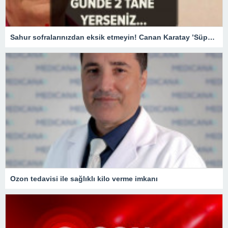
Sahur sofralarınızdan eksik etmeyin! Canan Karatay ’Süper besin’ diyerek açıkladı! Günde 2 adet tüketirseniz…
Ozon tedavisi ile sağlıklı kilo verme imkanı