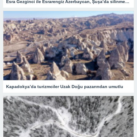
Esra Gezginci ile Esrarengiz Azerbaycan, Şuşa’da silinmek istenen tarihin izlerini sürüyor
Kapadokya’da turizmciler Uzak Doğu pazarından umutlu