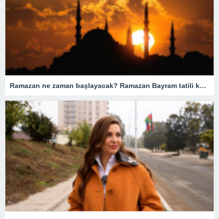
Ramazan ne zaman başlayacak? Ramazan Bayram tatili kaç gün? Orucun insanlar için önemi nedir?