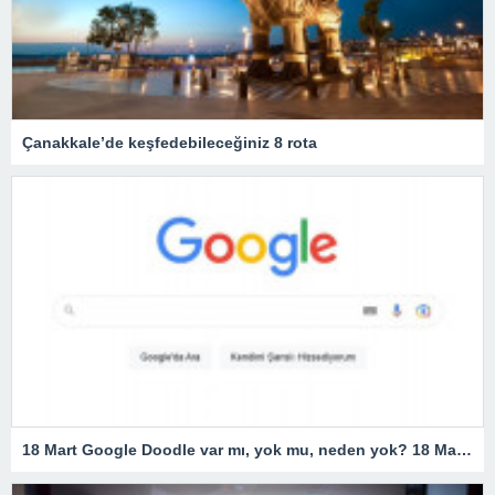
Çanakkale’de keşfedebileceğiniz 8 rota
18 Mart Google Doodle var mı, yok mu, neden yok? 18 Mart Çanakkale Zaferi Doodle’ı neden yok, resmi açıklama geldi mi? Google 18 Mart Doodle yaptı mı?