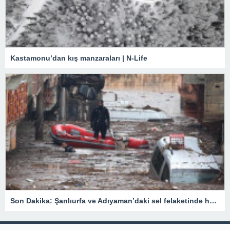
Kastamonu’dan kış manzaraları | N-Life
Son Dakika: Şanlıurfa ve Adıyaman’daki sel felaketinde hayatını kaybedenlerin sayısı 15’e yükseldi