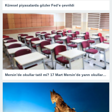
Küresel piyasalarda gözler Fed’e çevrildi
Mersin’de okullar tatil mi? 17 Mart Mersin’de yarın okullar tatil mi olacak? 17 Mart Cuma günü okullar hangi illerde tatil?