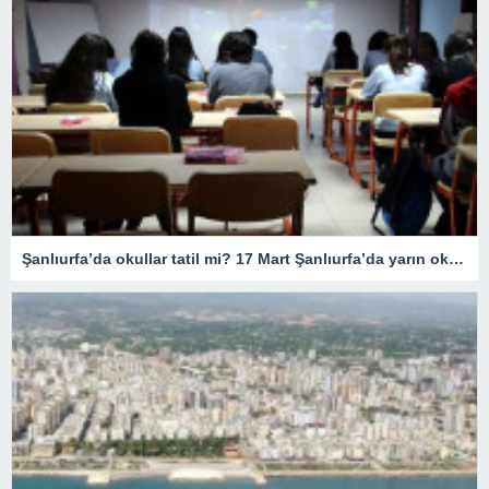
Şanlıurfa’da okullar tatil mi? 17 Mart Şanlıurfa’da yarın okullar tatil mi olacak? 17 Mart Cuma günü okullar hangi illerde tatil?