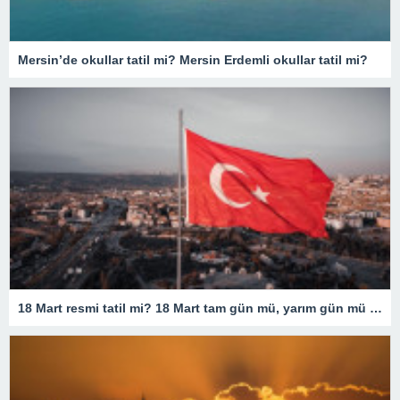
Mersin’de okullar tatil mi? Mersin Erdemli okullar tatil mi?
18 Mart resmi tatil mi? 18 Mart tam gün mü, yarım gün mü olacak? 18 Mart resmi tatil olarak mı geçiyor?