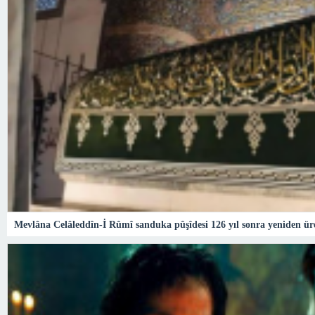
Mevlâna Celâleddîn-İ Rûmî sanduka pûşîdesi 126 yıl sonra yeniden ür