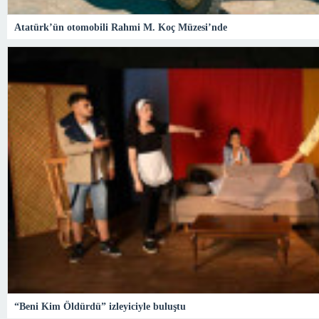
Atatürk’ün otomobili Rahmi M. Koç Müzesi’nde
“Beni Kim Öldürdü” izleyiciyle buluştu