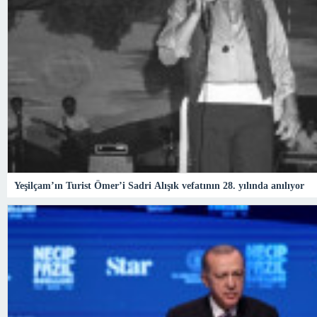
Yeşilçam’ın Turist Ömer’i Sadri Alışık vefatının 28. yılında anılıyor