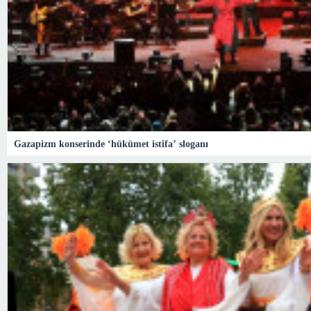
Gazapizm konserinde ‘hükümet istifa’ sloganı