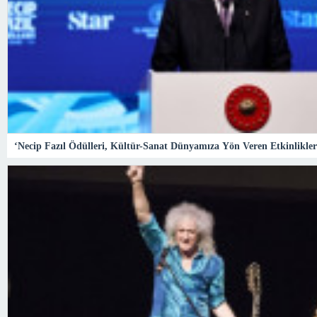
‘Necip Fazıl Ödülleri, Kültür-Sanat Dünyamıza Yön Veren Etkinlikle