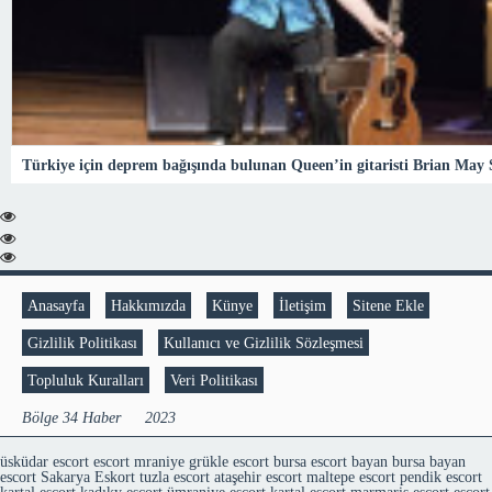
Türkiye için deprem bağışında bulunan Queen’in gitaristi Brian May S
Anasayfa
Hakkımızda
Künye
İletişim
Sitene Ekle
Gizlilik Politikası
Kullanıcı ve Gizlilik Sözleşmesi
Topluluk Kuralları
Veri Politikası
Bölge 34 Haber © 2023
üsküdar escort
escort mraniye
grükle escort
bursa escort bayan
bursa bayan
escort
Sakarya Eskort
tuzla escort
ataşehir escort
maltepe escort
pendik escort