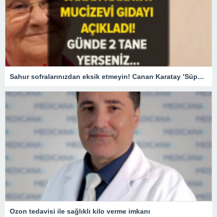
Sahur sofralarınızdan eksik etmeyin! Canan Karatay ’Süper besin’ diyerek açıkladı! Günde 2 adet tüketirseniz…
Ozon tedavisi ile sağlıklı kilo verme imkanı