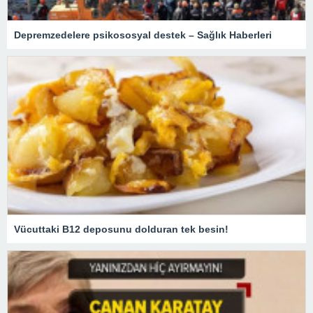
Depremzedelere psikososyal destek – Sağlık Haberleri
Vücuttaki B12 deposunu dolduran tek besin!