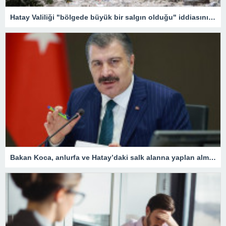
Hatay Valiliği "bölgede büyük bir salgın olduğu" iddiasını yalanladı
Bakan Koca, anlurfa ve Hatay’daki salk alanna yaplan almalar aklad