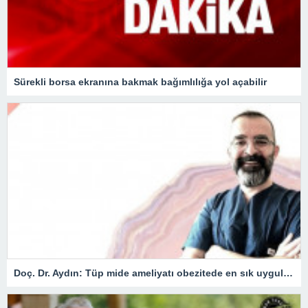
Sürekli borsa ekranına bakmak bağımlılığa yol açabilir
Doç. Dr. Aydın: Tüp mide ameliyatı obezitede en sık uygulanan yöntem