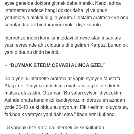
eyse genelde doktora gitmek daha mantkl. Kendi adma
internetten sadece hangi doktor daha iyi ve onun
yorumlaryla alakal bilgi alyorum. Hastalm aratracak ve onu
sonulandracak bir durumum yok.” diye konutu.
nternet zerinden kendisini tedavi etmeye alan insanlara
yakn evresinde ahit olduunu dile getiren Karpuz, bunun ok
yanl olduunu dndn belirtti.
– “DUYMAK STEDM CEVABI ALINCA GZEL”
Sala ynelik internette aratrmalar yaptn syleyen Mustafa
Alagz de, “Duymak istediim cevab alnca gzel de dier trl
mutsuz olacaktm. O zaman ‘Bu yalan sylyor.’ diyecektim.
Aslnda orada kendimizi kandryoruz. in dorusu en azndan
yzde 30-40 salkl olduunu dnyorum. Fikir edinmi oluyorsun,
farkndalk yaratyor yanl dahi olsa.” ifadelerini kulland.
18 yandaki Efe Kara da interneti ok sk kullandn