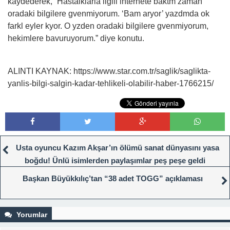
kaydederek, “Hastalklarla ilgili internete baktm zaman
oradaki bilgilere gvenmiyorum. ‘Bam aryor’ yazdmda ok
farkl eyler kyor. O yzden oradaki bilgilere gvenmiyorum,
hekimlere bavuruyorum.” diye konutu.
ALINTI KAYNAK: https://www.star.com.tr/saglik/saglikta-
yanlis-bilgi-salgin-kadar-tehlikeli-olabilir-haber-1766215/
Usta oyuncu Kazım Akşar’ın ölümü sanat dünyasını yasa
boğdu! Ünlü isimlerden paylaşımlar peş peşe geldi
Başkan Büyükkılıç’tan “38 adet TOGG” açıklaması
Yorumlar