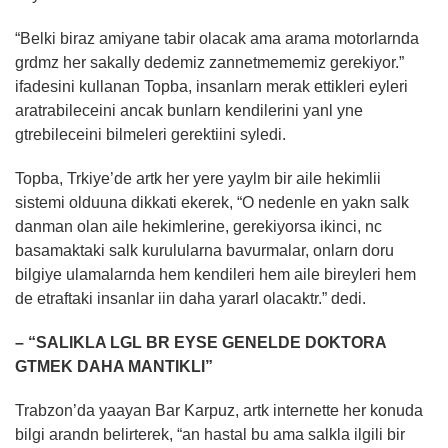
“Belki biraz amiyane tabir olacak ama arama motorlarnda
grdmz her sakally dedemiz zannetmememiz gerekiyor.”
ifadesini kullanan Topba, insanlarn merak ettikleri eyleri
aratrabileceini ancak bunlarn kendilerini yanl yne
gtrebileceini bilmeleri gerektiini syledi.
Topba, Trkiye’de artk her yere yaylm bir aile hekimlii
sistemi olduuna dikkati ekerek, “O nedenle en yakn salk
danman olan aile hekimlerine, gerekiyorsa ikinci, nc
basamaktaki salk kurulularna bavurmalar, onlarn doru
bilgiye ulamalarnda hem kendileri hem aile bireyleri hem
de etraftaki insanlar iin daha yararl olacaktr.” dedi.
– “SALIKLA LGL BR EYSE GENELDE DOKTORA
GTMEK DAHA MANTIKLI”
Trabzon’da yaayan Bar Karpuz, artk internette her konuda
bilgi arandn belirterek, “an hastal bu ama salkla ilgili bir