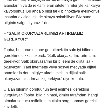
ajanslarnn ya da reklam ieren sitelerin rnleriyle kar karya
kalyorsunuz. Bir anda o bilgi farkl bir noktaya evriliyor ve
insanlar ok ciddi ekilde skntya sokabiliyor. Biz buna
bilginin salgn diyoruz. ” dedi.
– “SALIK OKURYAZARLIIMIZI ARTIRMAMIZ
GEREKYOR”
Topba, bu durumun nne geebilmek iin saln iyi bilinmesi
gerektiine dikkati ekerek, “Salk okuryazarlmz artrmamz
gerekiyor. Salk okuryazarlnn bir bileeni de dijital salk
okuryazarl. Yani internette veya sosyal medyada dijital
ortamlarda doru bilgiye ulaabilmek iin dijital salk
okuryazarlmz artrmamz gerekiyor.” diye konutu.
Ulalan bilginin doruluunun teyit edilmesi gerektiini
vurgulayan Topba, bilginin nasl, kimler tarafndan, hangi
almalar sonucu retildiinin mutlaka sorgulanmas gerektii
kaydetti.