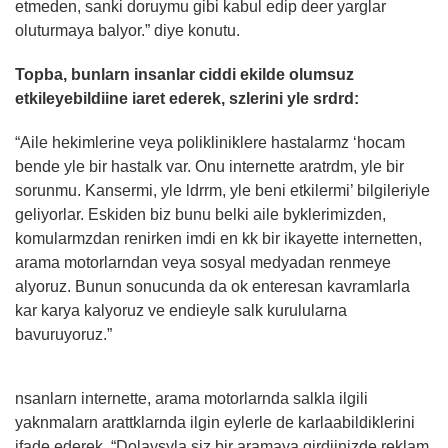
etmeden, sanki doruymu gibi kabul edip deer yarglar
oluturmaya balyor.” diye konutu.
Topba, bunlarn insanlar ciddi ekilde olumsuz
etkileyebildiine iaret ederek, szlerini yle srdrd:
“Aile hekimlerine veya polikliniklere hastalarmz ‘hocam
bende yle bir hastalk var. Onu internette aratrdm, yle bir
sorunmu. Kansermi, yle ldrrm, yle beni etkilermi’ bilgileriyle
geliyorlar. Eskiden biz bunu belki aile byklerimizden,
komularmzdan renirken imdi en kk bir ikayette internetten,
arama motorlarndan veya sosyal medyadan renmeye
alyoruz. Bunun sonucunda da ok enteresan kavramlarla
kar karya kalyoruz ve endieyle salk kurulularna
bavuruyoruz.”
nsanlarn internette, arama motorlarnda salkla ilgili
yaknmalarn arattklarnda ilgin eylerle de karlaabildiklerini
ifade ederek, “Dolaysyla siz bir aramaya girdiinizde reklam