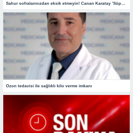
Sahur sofralarınızdan eksik etmeyin! Canan Karatay ’Süper besin’ diyerek açıkladı! Günde 2 adet tüketirseniz…
Ozon tedavisi ile sağlıklı kilo verme imkanı