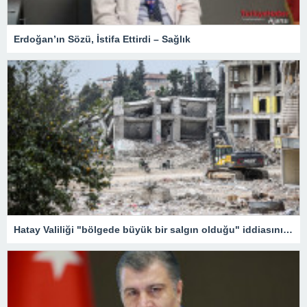
Erdoğan’ın Sözü, İstifa Ettirdi – Sağlık
Hatay Valiliği "bölgede büyük bir salgın olduğu" iddiasını yalanladı