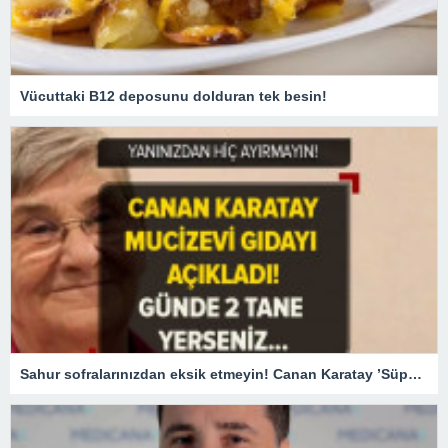
Vücuttaki B12 deposunu dolduran tek besin!
Sahur sofralarınızdan eksik etmeyin! Canan Karatay ’Süper besin’ diyerek açıkladı! Günde 2 adet tüketirseniz…