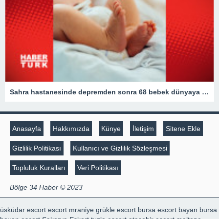
Sahra hastanesinde depremden sonra 68 bebek dünyaya geldi
Anasayfa
Hakkımızda
Künye
İletişim
Sitene Ekle
Gizlilik Politikası
Kullanıcı ve Gizlilik Sözleşmesi
Topluluk Kuralları
Veri Politikası
Bölge 34 Haber © 2023
üsküdar escort
escort mraniye
grükle escort
bursa escort bayan
bursa