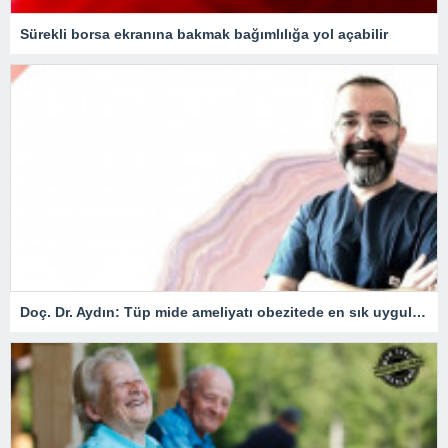
Sürekli borsa ekranına bakmak bağımlılığa yol açabilir
Doç. Dr. Aydın: Tüp mide ameliyatı obezitede en sık uygulanan yöntem