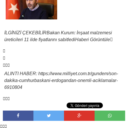
İLGİNİZİ ÇEKEBİLİR
Bakan Kurum: İnşaat malzemesi
üreticileri 11 ilde fiyatlarını sabitledi
Haberi Görüntüle
ALINTI HABER: https://www.milliyet.com.tr/gundem/son-
dakika-cumhurbaskani-erdogandan-onemli-aciklamalar-
6910804