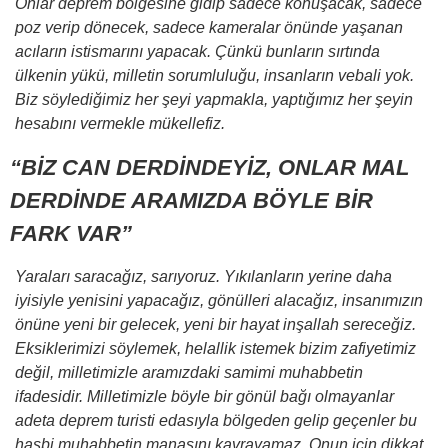
Onlar deprem bölgesine gidip sadece konuşacak, sadece
poz verip dönecek, sadece kameralar önünde yaşanan
acıların istismarını yapacak. Çünkü bunların sırtında
ülkenin yükü, milletin sorumluluğu, insanların vebali yok.
Biz söylediğimiz her şeyi yapmakla, yaptığımız her şeyin
hesabını vermekle mükellefiz.
“BİZ CAN DERDİNDEYİZ, ONLAR MAL
DERDİNDE ARAMIZDA BÖYLE BİR
FARK VAR”
Yaraları saracağız, sarıyoruz. Yıkılanların yerine daha
iyisiyle yenisini yapacağız, gönülleri alacağız, insanımızın
önüne yeni bir gelecek, yeni bir hayat inşallah sereceğiz.
Eksiklerimizi söylemek, helallik istemek bizim zafiyetimiz
değil, milletimizle aramızdaki samimi muhabbetin
ifadesidir. Milletimizle böyle bir gönül bağı olmayanlar
adeta deprem turisti edasıyla bölgeden gelip geçenler bu
hasbi muhabbetin manasını kavrayamaz. Onun için dikkat