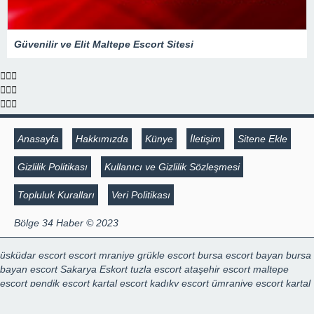
Güvenilir ve Elit Maltepe Escort Sitesi
Anasayfa
Hakkımızda
Künye
İletişim
Sitene Ekle
Gizlilik Politikası
Kullanıcı ve Gizlilik Sözleşmesi
Topluluk Kuralları
Veri Politikası
Bölge 34 Haber © 2023
üsküdar escort
escort mraniye
grükle escort
bursa escort bayan
bursa
bayan escort
Sakarya Eskort
tuzla escort
ataşehir escort
maltepe
escort
pendik escort
kartal escort
kadıky escort
ümraniye escort
kartal
escort
marmaris escort
escort konya
escort konya
şişli escort
,
mecidiyeköy escort