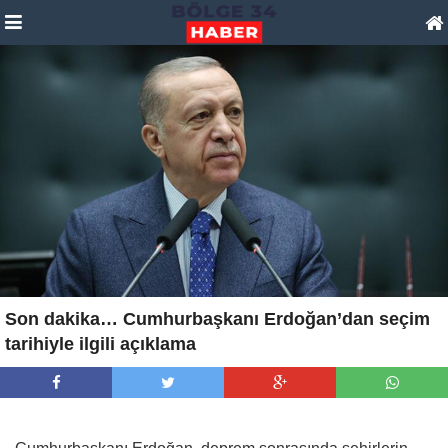
Son dakika… Cumhurbaşkanı Erdoğan’dan seçim
tarihiyle ilgili açıklama