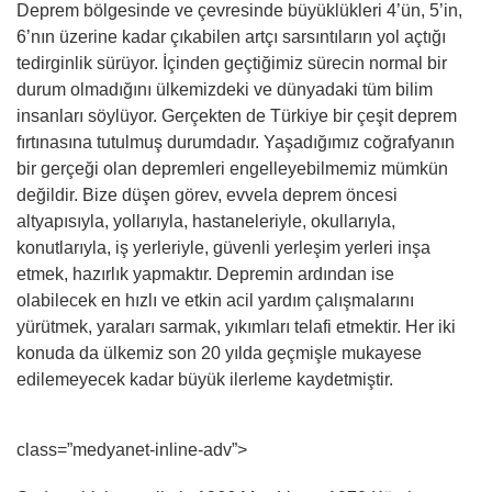
Deprem bölgesinde ve çevresinde büyüklükleri 4’ün, 5’in,
6’nın üzerine kadar çıkabilen artçı sarsıntıların yol açtığı
tedirginlik sürüyor. İçinden geçtiğimiz sürecin normal bir
durum olmadığını ülkemizdeki ve dünyadaki tüm bilim
insanları söylüyor. Gerçekten de Türkiye bir çeşit deprem
fırtınasına tutulmuş durumdadır. Yaşadığımız coğrafyanın
bir gerçeği olan depremleri engelleyebilmemiz mümkün
değildir. Bize düşen görev, evvela deprem öncesi
altyapısıyla, yollarıyla, hastaneleriyle, okullarıyla,
konutlarıyla, iş yerleriyle, güvenli yerleşim yerleri inşa
etmek, hazırlık yapmaktır. Depremin ardından ise
olabilecek en hızlı ve etkin acil yardım çalışmalarını
yürütmek, yaraları sarmak, yıkımları telafi etmektir. Her iki
konuda da ülkemiz son 20 yılda geçmişle mukayese
edilemeyecek kadar büyük ilerleme kaydetmiştir.
class=”medyanet-inline-adv”>