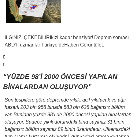
İLGİNİZİ ÇEKEBİLİR
İkizi kadar benziyor! Deprem sonrası
ABD’li uzmanlar Türkiye’de
Haberi Görüntüle
“YÜZDE 98’İ 2000 ÖNCESİ YAPILAN
BİNALARDAN OLUŞUYOR”
Son tespitlere göre depremde yıkık, acil yıkılacak ve ağır
hasarlı 203 bin 958 binada 583 bin 628 bağımsız bölüm
var. Bunların yüzde 98’i de 2000 öncesi yapılan binalardan
oluşuyor. Sadece yıkık durumdaki bina sayımız 31 binin,
bağımsız bölüm sayımız 89 binin üzerindedir. Ülkemizdeki
tüm arama kurtarma ekiplerini, dünyadaki arama kurtarma