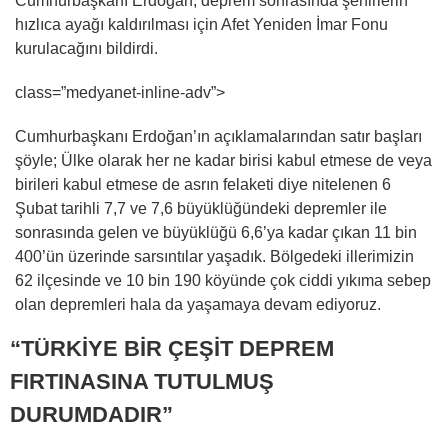
Cumhurbaşkanı Erdoğan, deprem sonrasında şehirlerin
hızlıca ayağı kaldırılması için Afet Yeniden İmar Fonu
kurulacağını bildirdi.
class=”medyanet-inline-adv”>
Cumhurbaşkanı Erdoğan’ın açıklamalarından satır başları
şöyle; Ülke olarak her ne kadar birisi kabul etmese de veya
birileri kabul etmese de asrın felaketi diye nitelenen 6
Şubat tarihli 7,7 ve 7,6 büyüklüğündeki depremler ile
sonrasında gelen ve büyüklüğü 6,6’ya kadar çıkan 11 bin
400’ün üzerinde sarsıntılar yaşadık. Bölgedeki illerimizin
62 ilçesinde ve 10 bin 190 köyünde çok ciddi yıkıma sebep
olan depremleri hala da yaşamaya devam ediyoruz.
“TÜRKİYE BİR ÇEŞİT DEPREM
FIRTINASINA TUTULMUŞ
DURUMDADIR”