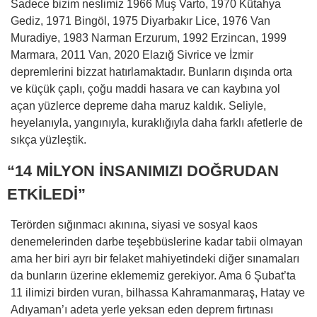
Sadece bizim neslimiz 1966 Muş Varto, 1970 Kütahya
Gediz, 1971 Bingöl, 1975 Diyarbakır Lice, 1976 Van
Muradiye, 1983 Narman Erzurum, 1992 Erzincan, 1999
Marmara, 2011 Van, 2020 Elazığ Sivrice ve İzmir
depremlerini bizzat hatırlamaktadır. Bunların dışında orta
ve küçük çaplı, çoğu maddi hasara ve can kaybına yol
açan yüzlerce depreme daha maruz kaldık. Seliyle,
heyelanıyla, yangınıyla, kuraklığıyla daha farklı afetlerle de
sıkça yüzleştik.
“14 MİLYON İNSANIMIZI DOĞRUDAN
ETKİLEDİ”
Terörden sığınmacı akınına, siyasi ve sosyal kaos
denemelerinden darbe teşebbüslerine kadar tabii olmayan
ama her biri ayrı bir felaket mahiyetindeki diğer sınamaları
da bunların üzerine eklememiz gerekiyor. Ama 6 Şubat’ta
11 ilimizi birden vuran, bilhassa Kahramanmaraş, Hatay ve
Adıyaman’ı adeta yerle yeksan eden deprem fırtınası