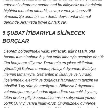
ederseniz deprem anından beri bu kifayetsiz muhterislerin
hiçbirini muhatap almadık, cevap vermeye tenezzül
etmedik. Şu anda biz can derdindeyiz, onlar da mal
derdinde. Aramızda böyle bir fark var.
6 ŞUBAT İTİBARIYLA SİLİNECEK
BORÇLAR
Deprem bölgesindeki yıkık, yıkılacak, ağır hasarlı, orta
hasarlı tüm binaların 6 şubat tarihi itibarıyla geçmişe dönük
tüm borçlarını siliyoruz. Depremin en yıkıcı etkilerinin
görüldüğü Kahramanmaraş Hatay, Adıyaman, Malatya
illerinin tamamıyla, Gaziantep’in İslahiye ve Nurdağı
ilçelerindeki elektrik ve doğalgaz faturalarının tanzim ve
tahsilini 3 ay süreyle erteliyoruz. Bilhassa Adıyamanlı
vatandaşlarımızı yakından ilgilendiren sarmalık kıyılmış
tütün üreten çiftçi kooperatiflerimizin satışındaki yüzde
55’lik ÖTV’yi yarıya indiriyoruz. Önümüzdeki günlerde