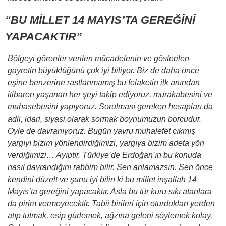
“BU MİLLET 14 MAYIS’TA GEREĞİNİ
YAPACAKTIR”
Bölgeyi görenler verilen mücadelenin ve gösterilen
gayretin büyüklüğünü çok iyi biliyor. Biz de daha önce
eşine benzerine rastlanmamış bu felaketin ilk anından
itibaren yaşanan her şeyi takip ediyoruz, murakabesini ve
muhasebesini yapıyoruz. Sorulması gereken hesapları da
adli, idari, siyasi olarak sormak boynumuzun borcudur.
Öyle de davranıyoruz. Bugün yavru muhalefet çıkmış
yargıyı bizim yönlendirdiğimizi, yargıya bizim adeta yön
verdiğimizi… Ayıptır. Türkiye’de Erdoğan’ın bu konuda
nasıl davrandığını rabbim bilir. Sen anlamazsın. Sen önce
kendini düzelt ve şunu iyi bilin ki bu millet inşallah 14
Mayıs’ta gereğini yapacaktır. Asla bu tür kuru sıkı atanlara
da pirim vermeyecektir. Tabii birileri için oturdukları yerden
atıp tutmak, esip gürlemek, ağzına geleni söylemek kolay.