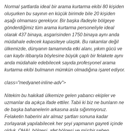
Normal şartlarda ideal bir arama kurtarma ekibi 80 kişiden
oluşurken bu sayının en küçük birimde bile 20 kişiden
aşağı olmaması gerekiyor. Bir başka ifadeyle bölgeye
gönderdiğimiz tüm arama kurtarma personeliyle ideal
olarak 437 binaya, asgarisinden 1750 binaya aynı anda
müdahale edecek kapasiteye ulaştık. Bu rakamlar değil
ülkemizde, dünyanın tamamında etki alanı, yıkım gücü ve
can kaybı itibarıyla böylesine büyük çaplı bir felakete aynı
anda müdahale edebilecek sayıda profesyonel arama
kurtarma ekibi bulmanın mümkün olmadığına işaret ediyor.
class=”medyanet-inline-adv”>
Nitekim bu hakikati ülkemize gelen yabancı ekipler ve
uzmanlar da açıkça ifade ettiler. Tabii ki biz ne bunların ne
de başka bahanelerin arkasına asla sığınmıyoruz.
Felaketin haberini alır almaz şartları sonuna kadar
zorlayarak yapılabilecek her şeyi yapmanın gayreti içinde
olduk. OHAL bölgesi, afet bölgesi ve mücbir sebep