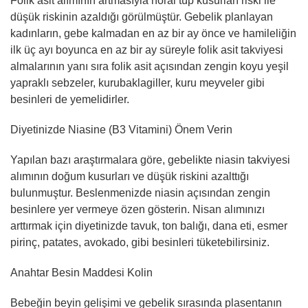
Folik asit alımının artmasıyla nöral tüp kusurları riski ile
düşük riskinin azaldığı görülmüştür. Gebelik planlayan
kadınların, gebe kalmadan en az bir ay önce ve hamileliğin
ilk üç ayı boyunca en az bir ay süreyle folik asit takviyesi
almalarının yanı sıra folik asit açısından zengin koyu yeşil
yapraklı sebzeler, kurubaklagiller, kuru meyveler gibi
besinleri de yemelidirler.
Diyetinizde Niasine (B3 Vitamini) Önem Verin
Yapılan bazı araştırmalara göre, gebelikte niasin takviyesi
alımının doğum kusurları ve düşük riskini azalttığı
bulunmuştur. Beslenmenizde niasin açısından zengin
besinlere yer vermeye özen gösterin. Nisan alımınızı
arttırmak için diyetinizde tavuk, ton balığı, dana eti, esmer
pirinç, patates, avokado, gibi besinleri tüketebilirsiniz.
Anahtar Besin Maddesi Kolin
Bebeğin beyin gelişimi ve gebelik sırasında plasentanın