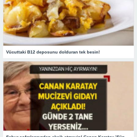
Vücuttaki B12 deposunu dolduran tek besin!
Sahur sofralarınızdan eksik etmeyin! Canan Karatay ’Süper besin’ diyerek açıkladı! Günde 2 adet tüketirseniz…