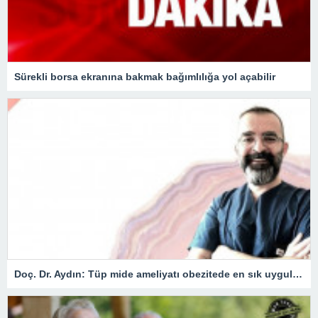
Sürekli borsa ekranına bakmak bağımlılığa yol açabilir
Doç. Dr. Aydın: Tüp mide ameliyatı obezitede en sık uygulanan yöntem