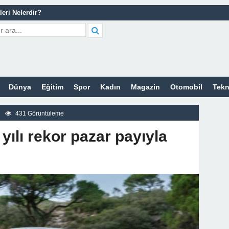
leri Nelerdir?
tleri Nelerdir?
etleri Nelerdir?
tleri Nelerdir?
cort Sitesi
Dünya
Eğitim
Spor
Kadın
Magazin
Otomobil
Tekn
z
431 Görüntüleme
yılı rekor pazar payıyla