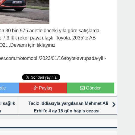
n 80 bin 975 adetle önceki yıla göre satışlarda
 7,3’lük rekor paya ulaştı. Toyota, 2035’te AB
O2…Devamı için tıklayınız
.com.tr/otomobil/2023/01/16/toyot-avrupada-yili-
tle
Paylaş
Gönder
 sağlık
Taciz iddiasıyla yargılanan Mehmet Ali
a
Erbil’e 4 ay 15 gün hapis cezası