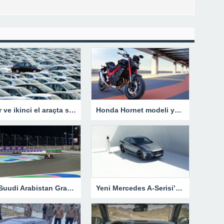
Sıfır ve ikinci el araçta stok iddialarına müfettiş görevlendirildi
Honda Hornet modeli yeniden Türkiye’de
F1 Suudi Arabistan Grand Prix’sine doğru: Pilotlardan test sürüşleri – Son Dakika Spor Haberleri
Yeni Mercedes A-Serisi’ni Türkiye’de satışa sunuldu