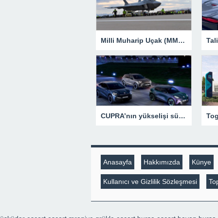
Milli Muharip Uçak (MMU) piste çıktı, motor çalıştırdı (Türkiye’nin yeni nesil yerli silahları) – Son Dakika Teknoloji Haberleri
CUPRA’nın yükselişi sürüyor: Satışlarını yüzde 93 artırdı
Anasayfa
Hakkımızda
Künye
Kullanıcı ve Gizlilik Sözleşmesi
Top