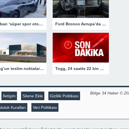
Taliban ‘süper spor otomobil’ üretti – Göründüğü gibi değil!
Ford Bronco Avrupa’da yollara çıkıyor
Togg’un teslim noktaları hazır – Araba Haberleri
Togg, 24 saatte 22 bin 150 adet sipariş aldı
Bölge 34 Haber © 20
İletişim
Sitene Ekle
Gizlilik Politikası
luluk Kuralları
Veri Politikası