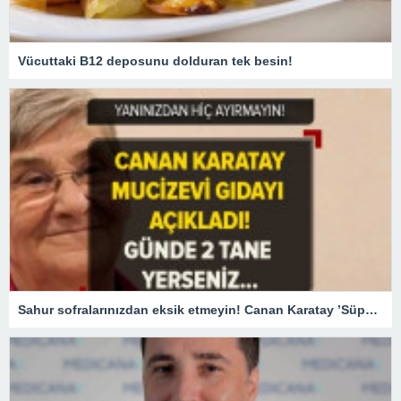
Vücuttaki B12 deposunu dolduran tek besin!
Sahur sofralarınızdan eksik etmeyin! Canan Karatay ’Süper besin’ diyerek açıkladı! Günde 2 adet tüketirseniz…