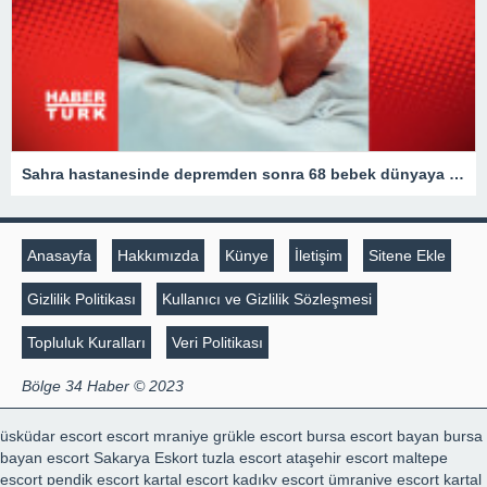
Sahra hastanesinde depremden sonra 68 bebek dünyaya geldi
Anasayfa
Hakkımızda
Künye
İletişim
Sitene Ekle
Gizlilik Politikası
Kullanıcı ve Gizlilik Sözleşmesi
Topluluk Kuralları
Veri Politikası
Bölge 34 Haber © 2023
üsküdar escort
escort mraniye
grükle escort
bursa escort bayan
bursa
bayan escort
Sakarya Eskort
tuzla escort
ataşehir escort
maltepe
escort
pendik escort
kartal escort
kadıky escort
ümraniye escort
kartal