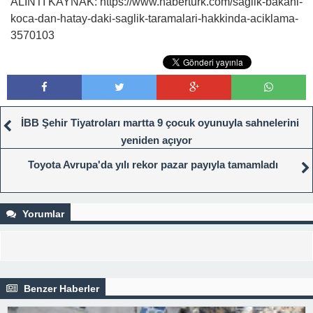
ALINTI KAYNAK: https://www.haberturk.com/saglik-bakani-
koca-dan-hatay-daki-saglik-taramalari-hakkinda-aciklama-
3570103
İBB Şehir Tiyatroları martta 9 çocuk oyunuyla sahnelerini
yeniden açıyor
Toyota Avrupa'da yılı rekor pazar payıyla tamamladı
Yorumlar
Benzer Haberler