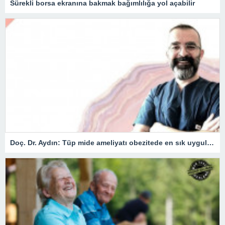
Sürekli borsa ekranına bakmak bağımlılığa yol açabilir
Doç. Dr. Aydın: Tüp mide ameliyatı obezitede en sık uygulanan yöntem