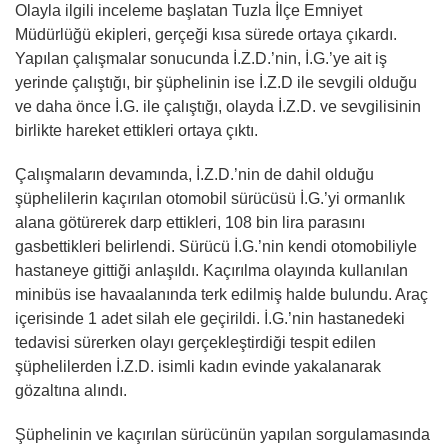
Olayla ilgili inceleme başlatan Tuzla İlçe Emniyet
Müdürlüğü ekipleri, gerçeği kısa sürede ortaya çıkardı.
Yapılan çalışmalar sonucunda İ.Z.D.’nin, İ.G.’ye ait iş
yerinde çalıştığı, bir şüphelinin ise İ.Z.D ile sevgili olduğu
ve daha önce İ.G. ile çalıştığı, olayda İ.Z.D. ve sevgilisinin
birlikte hareket ettikleri ortaya çıktı.
Çalışmaların devamında, İ.Z.D.’nin de dahil olduğu
şüphelilerin kaçırılan otomobil sürücüsü İ.G.’yi ormanlık
alana götürerek darp ettikleri, 108 bin lira parasını
gasbettikleri belirlendi. Sürücü İ.G.’nin kendi otomobiliyle
hastaneye gittiği anlaşıldı. Kaçırılma olayında kullanılan
minibüs ise havaalanında terk edilmiş halde bulundu. Araç
içerisinde 1 adet silah ele geçirildi. İ.G.’nin hastanedeki
tedavisi sürerken olayı gerçekleştirdiği tespit edilen
şüphelilerden İ.Z.D. isimli kadın evinde yakalanarak
gözaltına alındı.
Şüphelinin ve kaçırılan sürücünün yapılan sorgulamasında