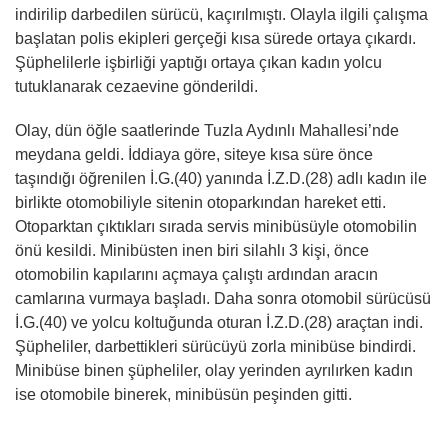
indirilip darbedilen sürücü, kaçırılmıştı. Olayla ilgili çalışma
başlatan polis ekipleri gerçeği kısa sürede ortaya çıkardı.
Şüphelilerle işbirliği yaptığı ortaya çıkan kadın yolcu
tutuklanarak cezaevine gönderildi.
Olay, dün öğle saatlerinde Tuzla Aydınlı Mahallesi’nde
meydana geldi. İddiaya göre, siteye kısa süre önce
taşındığı öğrenilen İ.G.(40) yanında İ.Z.D.(28) adlı kadın ile
birlikte otomobiliyle sitenin otoparkından hareket etti.
Otoparktan çıktıkları sırada servis minibüsüyle otomobilin
önü kesildi. Minibüsten inen biri silahlı 3 kişi, önce
otomobilin kapılarını açmaya çalıştı ardından aracın
camlarına vurmaya başladı. Daha sonra otomobil sürücüsü
İ.G.(40) ve yolcu koltuğunda oturan İ.Z.D.(28) araçtan indi.
Şüpheliler, darbettikleri sürücüyü zorla minibüse bindirdi.
Minibüse binen şüpheliler, olay yerinden ayrılırken kadın
ise otomobile binerek, minibüsün peşinden gitti.