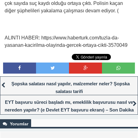
çok sayıda suç kaydı olduğu ortaya çıktı. Polisin kaçan
diğer şüphelileri yakalama çalışması devam ediyor. (
ALINTI HABER: https://www.haberturk.com/tuzla-da-
yasanan-kacirilma-olayinda-gercek-ortaya-cikti-3570049
Şopska salatası nasıl yapılır, malzemeler neler? Şopska
salatası tarifi
EYT başvuru süreci başladı mı, emeklilik başvurusu nasıl ve
nereden yapılır? (e Devlet EYT başvuru ekranı) – Son Dakika
Ekonomi Haberleri
Yorumlar