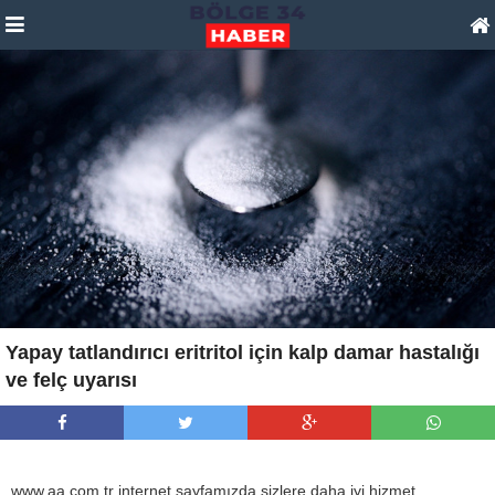
Yapay tatlandırıcı eritritol için kalp damar hastalığı
ve felç uyarısı
www.aa.com.tr internet sayfamızda sizlere daha iyi hizmet