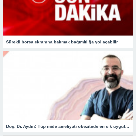
Sürekli borsa ekranına bakmak bağımlılığa yol açabilir
Doç. Dr. Aydın: Tüp mide ameliyatı obezitede en sık uygulanan yöntem