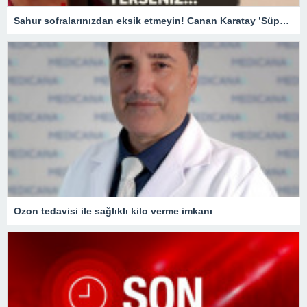
Sahur sofralarınızdan eksik etmeyin! Canan Karatay ’Süper besin’ diyerek açıkladı! Günde 2 adet tüketirseniz…
Ozon tedavisi ile sağlıklı kilo verme imkanı