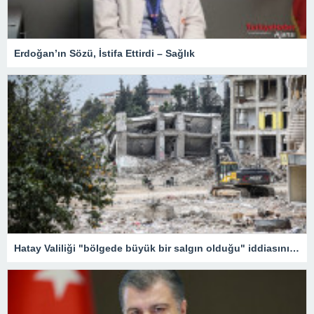
Erdoğan’ın Sözü, İstifa Ettirdi – Sağlık
Hatay Valiliği "bölgede büyük bir salgın olduğu" iddiasını yalanladı