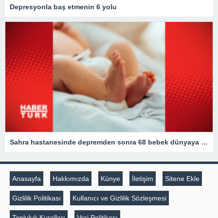
Depresyonla baş etmenin 6 yolu
Sahra hastanesinde depremden sonra 68 bebek dünyaya geldi
Anasayfa
Hakkımızda
Künye
İletişim
Sitene Ekle
Gizlilik Politikası
Kullanıcı ve Gizlilik Sözleşmesi
Topluluk Kuralları
Veri Politikası