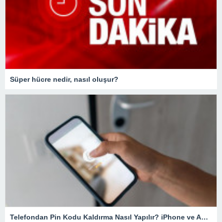
Süper hücre nedir, nasıl oluşur?
Telefondan Pin Kodu Kaldırma Nasıl Yapılır? iPhone ve Android Cihazlarda Pin Kodu Kaldırma – Teknoloji Haberleri