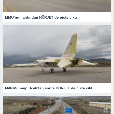
MMU’nun ardından HÜRJET de piste çıktı
Milli Muharip Uçak’tan sonra HÜRJET de piste çıktı