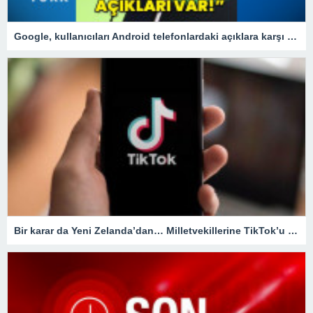
Google, kullanıcıları Android telefonlardaki açıklara karşı uyardı!
Bir karar da Yeni Zelanda’dan… Milletvekillerine TikTok’u yasaklıyorlar!