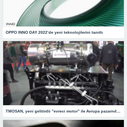
OPPO INNO DAY 2022’de yeni teknolojilerini tanıttı
TMOSAN, yeni gelitirdii ”evreci motor” ile Avrupa pazarnda hzla bymeyi hedefliyor