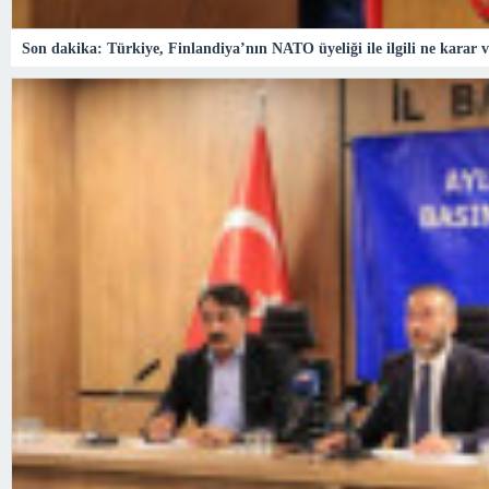
Son dakika: Türkiye, Finlandiya’nın NATO üyeliği ile ilgili ne kara