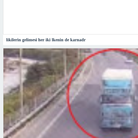
likilerin gelimesi her iki lkenin de karnadr