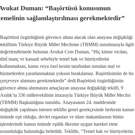
Avukat Duman: “Başörtüsü konusunun
temelinin sağlamlaştırılması gerekmektedir”
Başörtüsü özgürlüğünü güvence altına alacak olan anayasa değişikliği
teklifinin Türkiye Büyük Millet Meclisine (TBMM) sunulmasıyla ilgili
değerlendirmede bulunan Avukat Cem Duman, “Hiç kimse vicdan,
dinî inanç ve kanaati sebebiyle temel hak ve hürriyetlerini
kullanmaktan, kamu veya özel kesim tarafından sunulan mal ve
hizmetlerden yararlanmaktan yoksun bırakılamaz. Başörtüsünün de bu
çerçeveye alınması gerekmektedir” dedi.Başörtüsü özgürlüğünün
güvence altına alınmasını amaçlayan anayasa değişikliği teklifi, 9
Aralık’ta 336 milletvekilinin imzasıyla Türkiye Büyük Millet Meclisi
(TBMM) Başkanlığına sunuldu. Anayasanın 24. maddesinde
değişiklik yapılması istenen teklifin genel gerekçesinde herkesin kanun
önünde eşit olduğu, devlet organları ve idare makamlarının bütün
işlemlerinde kanun önünde eşitlik ilkesine uygun hareket etme
zorunluluğu bulunduğu belirtildi. Teklifte, “Temel hak ve hürriyetlerin