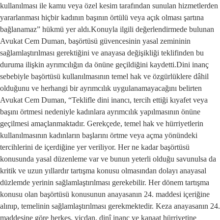
kullanılması ile kamu veya özel kesim tarafından sunulan hizmetlerden
yararlanması hiçbir kadının başının örtülü veya açık olması şartına
bağlanamaz” hükmü yer aldı.Konuyla ilgili değerlendirmede bulunan
Avukat Cem Duman, başörtüsü güvencesinin yasal zemininin
sağlamlaştırılması gerektiğini ve anayasa değişikliği teklifinden bu
duruma ilişkin ayrımcılığın da önüne geçildiğini kaydetti.Dini inanç
sebebiyle başörtüsü kullanılmasının temel hak ve özgürlüklere dâhil
olduğunu ve herhangi bir ayrımcılık uygulanamayacağını belirten
Avukat Cem Duman, “Teklifle dini inancı, tercih ettiği kıyafet veya
başını örtmesi nedeniyle kadınlara ayrımcılık yapılmasının önüne
geçilmesi amaçlanmaktadır. Gerekçede, temel hak ve hürriyetlerin
kullanılmasının kadınların başlarını örtme veya açma yönündeki
tercihlerini de içerdiğine yer veriliyor. Her ne kadar başörtüsü
konusunda yasal düzenleme var ve bunun yeterli olduğu savunulsa da
kritik ve uzun yıllardır tartışma konusu olmasından dolayı anayasal
düzlemde yerinin sağlamlaştırılması gerekebilir. Her dönem tartışma
konusu olan başörtüsü konusunun anayasanın 24. maddesi içeriğine
alınıp, temelinin sağlamlaştırılması gerekmektedir. Keza anayasanın 24.
maddesine göre herkes, vicdan, dinî inanç ve kanaat hürriyetine