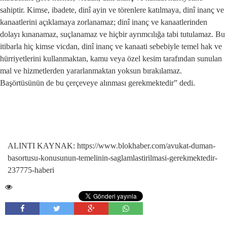
sahiptir. Kimse, ibadete, dinî ayin ve törenlere katılmaya, dinî inanç ve
kanaatlerini açıklamaya zorlanamaz; dinî inanç ve kanaatlerinden
dolayı kınanamaz, suçlanamaz ve hiçbir ayrımcılığa tabi tutulamaz. Bu
itibarla hiç kimse vicdan, dinî inanç ve kanaati sebebiyle temel hak ve
hürriyetlerini kullanmaktan, kamu veya özel kesim tarafından sunulan
mal ve hizmetlerden yararlanmaktan yoksun bırakılamaz.
Başörtüsünün de bu çerçeveye alınması gerekmektedir” dedi.
ALINTI KAYNAK: https://www.blokhaber.com/avukat-duman-
basortusu-konusunun-temelinin-saglamlastirilmasi-gerekmektedir-
237775-haberi